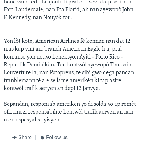
bonè vandredi. Li ajoute li pral ofri sèvis kap soti nan
Fort-Lauderdale, nan Eta Florid, ak nan ayewopò John
Languages
F. Kennedy, nan Nouyòk tou.
Yon lòt kote, American Airlines fè konnen nan dat 12
mas kap vini an, branch American Eagle li a, pral
komanse yon nouvo koneksyon Ayiti - Porto Rico -
Republik Dominikèn. Tou kontwòl ayewopò Toussaint
Louverture la, nan Potoprens, te sibi gwo dega pandan
tranblemann'tè a e se lame amerikèn ki tap asire
kontwòl trafik aeryen an depi 13 janvye.
Sepandan, responsab ameriken yo di solda yo ap remèt
ofiramezi responsabilite kontwòl trafik aeryen an nan
men espesyalis ayisyen.
Share
Follow us