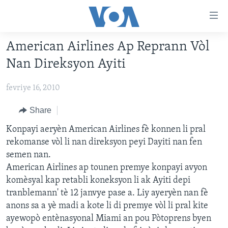
Accessibility
links
Skip
American Airlines Ap Reprann Vòl
to
AYITI
Nan Direksyon Ayiti
main
LÈZETAZINI
content
fevriye 16, 2010
AMERIK LATIN
Skip
to
ENTÈNASYONAL
Share
main
VIDEO
Konpayi aeryèn American Airlines fè konnen li pral
Navigation
rekomanse vòl li nan direksyon peyi Dayiti nan fen
Skip
FLASHPOINT IKRÈN
semen nan.
to
American Airlines ap tounen premye konpayi avyon
Search
Learning English
komèsyal kap retabli koneksyon li ak Ayiti depi
tranblemann' tè 12 janvye pase a. Liy ayeryèn nan fè
SUIV NOU
anons sa a yè madi a kote li di premye vòl li pral kite
ayewopò entènasyonal Miami an pou Pòtoprens byen