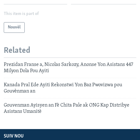
This item is part of
Nouvèl
Related
Prezidan Franse a, Nicolas Sarkozy, Anonse Yon Asistans 447
Milyon Dola Pou Ayiti
Kanada Pral Ede Ayiti Rekonstwi Yon Baz Pwovizwa pou
Gouvènman an
Gouvenman Ayisyen an Fè Chita Pale ak ONG Kap Distribye
Asistans Umanitè
SUIV NOU