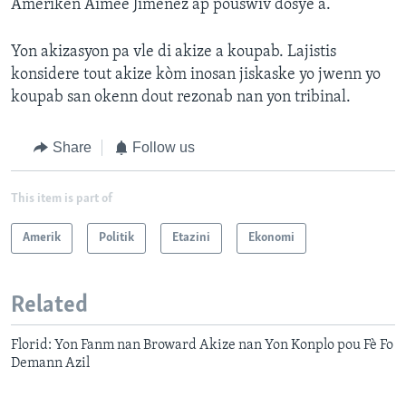
Ameriken Aimee Jimenez ap pouswiv dosye a.
Yon akizasyon pa vle di akize a koupab. Lajistis
konsidere tout akize kòm inosan jiskaske yo jwenn yo
koupab san okenn dout rezonab nan yon tribinal.
Share
Follow us
This item is part of
Amerik
Politik
Etazini
Ekonomi
Related
Florid: Yon Fanm nan Broward Akize nan Yon Konplo pou Fè Fo
Demann Azil