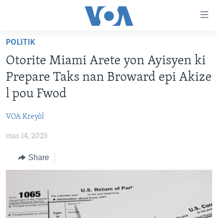
Accessibility
links
Skip
POLITIK
to
AYITI
Otorite Miami Arete yon Ayisyen ki
main
LÈZETAZINI
content
Prepare Taks nan Broward epi Akize
AMERIK LATIN
Skip
l pou Fwod
to
ENTÈNASYONAL
main
VOA Kreyòl
VIDEO
Navigation
Skip
mas 14, 2025
FLASHPOINT IKRÈN
to
Share
Search
Learning English
SUIV NOU