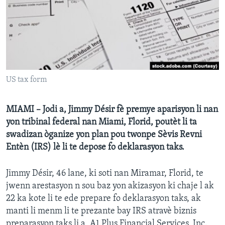
Languages
US tax form
MIAMI – Jodi a, Jimmy Désir fè premye aparisyon li nan
yon tribinal federal nan Miami, Florid, poutèt li ta
swadizan òganize yon plan pou twonpe Sèvis Revni
Entèn (IRS) lè li te depose fo deklarasyon taks.
Jimmy Désir, 46 lane, ki soti nan Miramar, Florid, te
jwenn arestasyon n sou baz yon akizasyon ki chaje l ak
22 ka kote li te ede prepare fo deklarasyon taks, ak
manti li menm li te prezante bay IRS atravè biznis
preparasyon taks li a, A1 Plus Financial Services, Inc.,