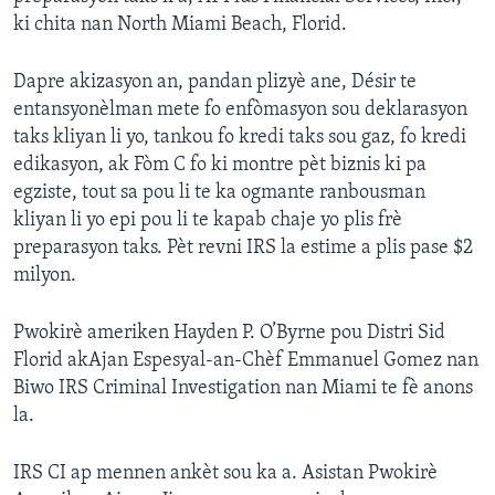
ki chita nan North Miami Beach, Florid.
Dapre akizasyon an, pandan plizyè ane, Désir te
entansyonèlman mete fo enfòmasyon sou deklarasyon
taks kliyan li yo, tankou fo kredi taks sou gaz, fo kredi
edikasyon, ak Fòm C fo ki montre pèt biznis ki pa
egziste, tout sa pou li te ka ogmante ranbousman
kliyan li yo epi pou li te kapab chaje yo plis frè
preparasyon taks. Pèt revni IRS la estime a plis pase $2
milyon.
Pwokirè ameriken Hayden P. O’Byrne pou Distri Sid
Florid akAjan Espesyal-an-Chèf Emmanuel Gomez nan
Biwo IRS Criminal Investigation nan Miami te fè anons
la.
IRS CI ap mennen ankèt sou ka a. Asistan Pwokirè