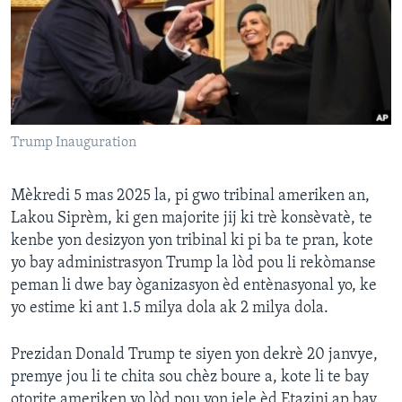
Languages
Trump Inauguration
Mèkredi 5 mas 2025 la, pi gwo tribinal ameriken an,
Lakou Siprèm, ki gen majorite jij ki trè konsèvatè, te
kenbe yon desizyon yon tribinal ki pi ba te pran, kote
yo bay administrasyon Trump la lòd pou li rekòmanse
peman li dwe bay òganizasyon èd entènasyonal yo, ke
yo estime ki ant 1.5 milya dola ak 2 milya dola.
Prezidan Donald Trump te siyen yon dekrè 20 janvye,
premye jou li te chita sou chèz boure a, kote li te bay
otorite ameriken yo lòd pou yon jele èd Etazini ap bay