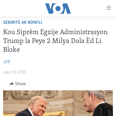
Accessibility
links
Skip
SEKIRITE AK KONFLI
to
AYITI
Kou Siprèm Egzije Administrasyon
main
LÈZETAZINI
content
Trump la Peye 2 Milya Dola Èd Li
AMERIK LATIN
Skip
Bloke
to
ENTÈNASYONAL
main
AFP
VIDEO
Navigation
Skip
mas 05, 2025
FLASHPOINT IKRÈN
to
Share
Search
Learning English
SUIV NOU