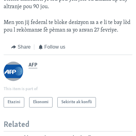
altranje pou 90 jou.
Men yon jij federal te bloke desizyon sa a e li te bay lòd
pou l rekòmanse fè pèman sa yo anvan 27 fevriye.
Share
Follow us
AFP
This item is part of
Etazini
Ekonomi
Sekirite ak konfli
Related