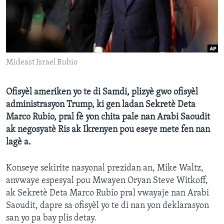
Languages
Mideast Israel Rubio
Ofisyèl ameriken yo te di Samdi, plizyè gwo ofisyèl
administrasyon Trump, ki gen ladan Sekretè Deta
Marco Rubio, pral fè yon chita pale nan Arabi Saoudit
ak negosyatè Ris ak Ikrenyen pou eseye mete fen nan
lagè a.
Konseye sekirite nasyonal prezidan an, Mike Waltz,
anvwaye espesyal pou Mwayen Oryan Steve Witkoff,
ak Sekretè Deta Marco Rubio pral vwayaje nan Arabi
Saoudit, dapre sa ofisyèl yo te di nan yon deklarasyon
san yo pa bay plis detay.