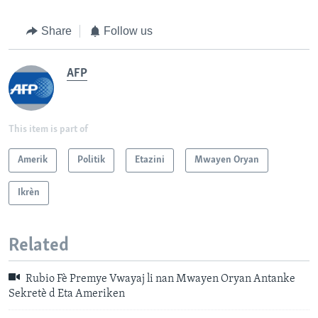
Share
Follow us
AFP
This item is part of
Amerik
Politik
Etazini
Mwayen Oryan
Ikrèn
Related
Rubio Fè Premye Vwayaj li nan Mwayen Oryan Antanke
Sekretè d Eta Ameriken