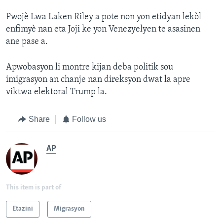
Pwojè Lwa Laken Riley a pote non yon etidyan lekòl
enfimyè nan eta Joji ke yon Venezyelyen te asasinen
ane pase a.
Apwobasyon li montre kijan deba politik sou
imigrasyon an chanje nan direksyon dwat la apre
viktwa elektoral Trump la.
Share
Follow us
AP
This item is part of
Etazini
Migrasyon