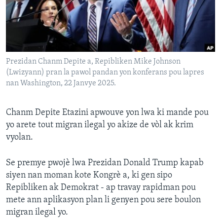
Languages
Prezidan Chanm Depite a, Repibliken Mike Johnson
(Lwizyann) pran la pawol pandan yon konferans pou lapres
nan Washington, 22 Janvye 2025.
Chanm Depite Etazini apwouve yon lwa ki mande pou
yo arete tout migran ilegal yo akize de vòl ak krim
vyolan.
Se premye pwojè lwa Prezidan Donald Trump kapab
siyen nan moman kote Kongrè a, ki gen sipo
Repibliken ak Demokrat - ap travay rapidman pou
mete ann aplikasyon plan li genyen pou sere boulon
migran ilegal yo.