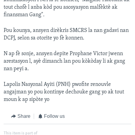
tout chofè l anba kòd pou asosyasyon malfèktè ak
finansman Gang".
Pou kounya, ansyen dirèkris SMCRS la nan gadavi nan
DCPJ, selon sa otorite yo fè konnen.
N ap fè sonje, ansyen depite Prophane Victor jwenn
arestasyon l, ayè dimanch lan pou kòkòday li ak gang
nan peyi a.
Lapolis Nasyonal Ayiti (PNH) pwofite renouvle
angajman yo pou kontinye dechouke gang yo ak tout
moun k ap sipòte yo
Share
Follow us
This item is part of