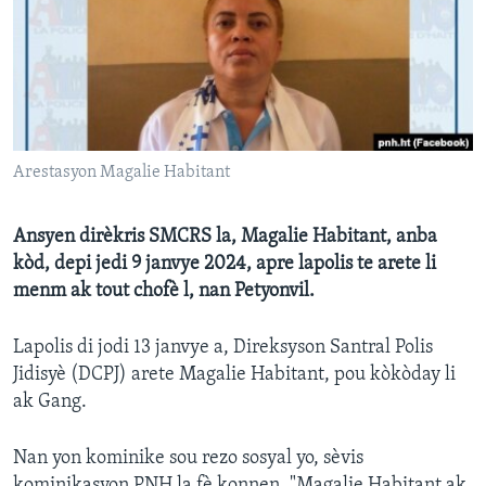
Languages
Arestasyon Magalie Habitant
Ansyen dirèkris SMCRS la, Magalie Habitant, anba
kòd, depi jedi 9 janvye 2024, apre lapolis te arete li
menm ak tout chofè l, nan Petyonvil.
Lapolis di jodi 13 janvye a, Direksyson Santral Polis
Jidisyè (DCPJ) arete Magalie Habitant, pou kòkòday li
ak Gang.
Nan yon kominike sou rezo sosyal yo, sèvis
kominikasyon PNH la fè konnen, "Magalie Habitant ak