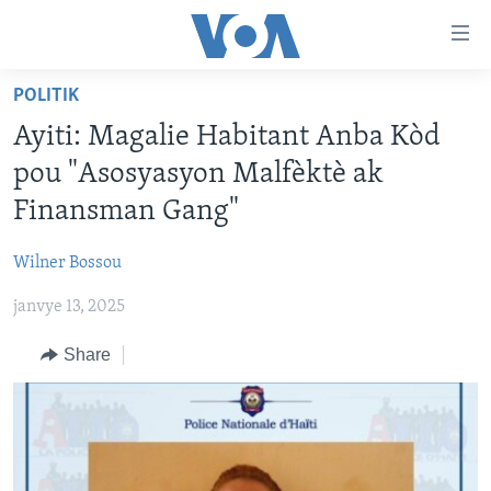
Accessibility
links
Skip
POLITIK
to
AYITI
Ayiti: Magalie Habitant Anba Kòd
main
LÈZETAZINI
content
pou "Asosyasyon Malfèktè ak
AMERIK LATIN
Skip
Finansman Gang"
to
ENTÈNASYONAL
main
Wilner Bossou
VIDEO
Navigation
Skip
janvye 13, 2025
FLASHPOINT IKRÈN
to
Share
Search
Learning English
SUIV NOU