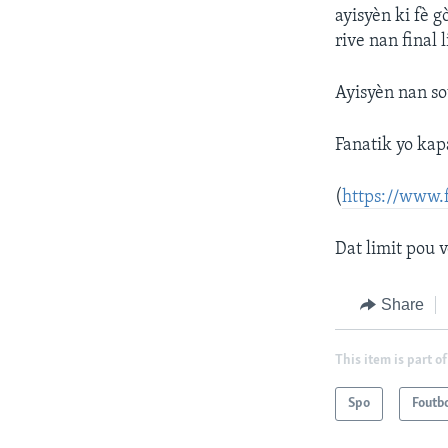
ayisyèn ki fè 
rive nan final 
Ayisyèn nan so
Fanatik yo kap
(
https://www.
Dat limit pou 
Share
This item is part of
Spo
Foutb