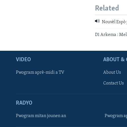
Related
Nouvèl Espò 
D1 Arkema : Mel
VIDEO
ABOUT & 
Pwogram aprè-midi a TV
About Us
Contact Us
RADYO
Pwogram mitan jounen an
Pwogram ap