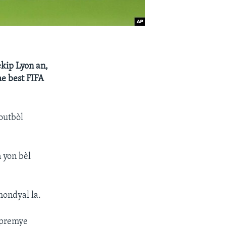
ekip Lyon an,
he best FIFA
foutbòl
n yon bèl
mondyal la.
 premye