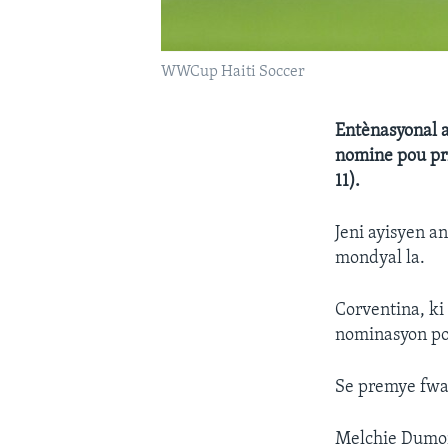
WWCup Haiti Soccer
Entènasyonal a
nomine pou pri
11).
Jeni ayisyen an
mondyal la.
Corventina, ki
nominasyon pou
Se premye fwa,
Melchie Dumor