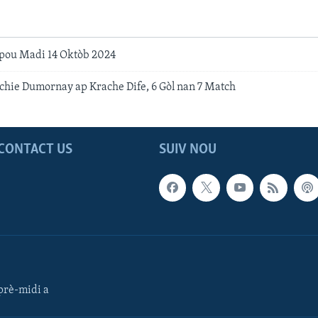
pou Madi 14 Oktòb 2024
chie Dumornay ap Krache Dife, 6 Gòl nan 7 Match
CONTACT US
SUIV NOU
rè-midi a