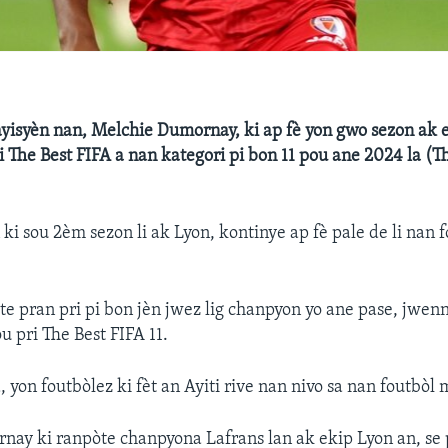
yisyèn nan, Melchie Dumornay, ki ap fè yon gwo sezon ak 
 The Best FIFA a nan kategori pi bon 11 pou ane 2024 la (T
 ki sou 2èm sezon li ak Lyon, kontinye ap fè pale de li nan 
 te pran pri pi bon jèn jwez lig chanpyon yo ane pase, jwen
 pri The Best FIFA 11.
 yon foutbòlez ki fèt an Ayiti rive nan nivo sa nan foutbòl 
nay ki ranpòte chanpyona Lafrans lan ak ekip Lyon an, se