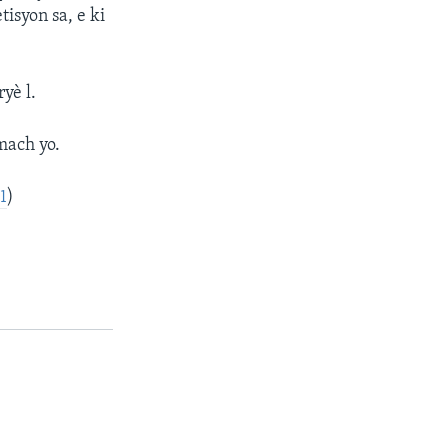
isyon sa, e ki
yè l.
mach yo.
1
)