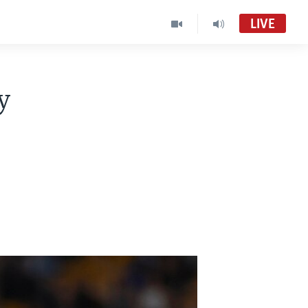
LIVE
y