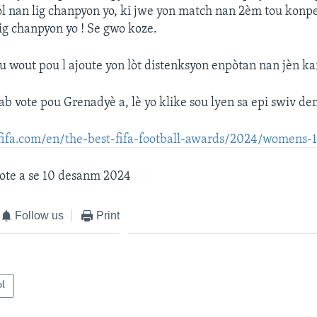
gòl nan lig chanpyon yo, ki jwe yon match nan 2èm tou konpet
lig chanpyon yo ! Se gwo koze.
u wout pou l ajoute yon lòt distenksyon enpòtan nan jèn kar
ab vote pou Grenadyè a, lè yo klike sou lyen sa epi swiv de
fifa.com/en/the-best-fifa-football-awards/2024/womens-1
vote a se 10 desanm 2024
Follow us
Print
ol