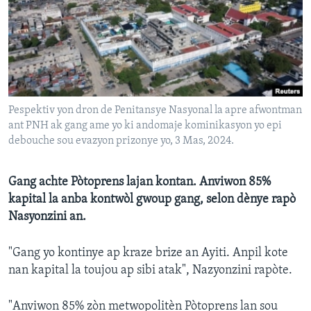
Languages
Pespektiv yon dron de Penitansye Nasyonal la apre afwontman
ant PNH ak gang ame yo ki andomaje kominikasyon yo epi
debouche sou evazyon prizonye yo, 3 Mas, 2024.
Gang achte Pòtoprens lajan kontan. Anviwon 85%
kapital la anba kontwòl gwoup gang, selon dènye rapò
Nasyonzini an.
"Gang yo kontinye ap kraze brize an Ayiti. Anpil kote
nan kapital la toujou ap sibi atak", Nazyonzini rapòte.
"Anviwon 85% zòn metwopolitèn Pòtoprens lan sou