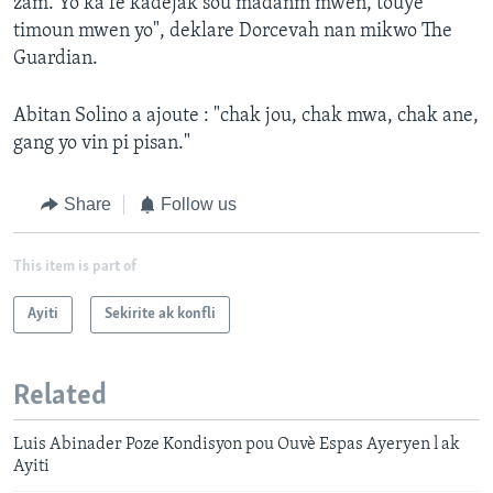
zam. Yo ka fè kadejak sou madanm mwen, touye
timoun mwen yo", deklare Dorcevah nan mikwo The
Guardian.
Abitan Solino a ajoute : "chak jou, chak mwa, chak ane,
gang yo vin pi pisan."
Share
Follow us
This item is part of
Ayiti
Sekirite ak konfli
Related
Luis Abinader Poze Kondisyon pou Ouvè Espas Ayeryen l ak
Ayiti