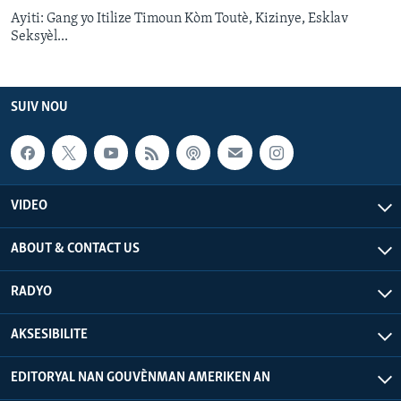
Ayiti: Gang yo Itilize Timoun Kòm Toutè, Kizinye, Esklav
Seksyèl...
SUIV NOU
VIDEO
ABOUT & CONTACT US
RADYO
AKSESIBILITE
EDITORYAL NAN GOUVÈNMAN AMERIKEN AN