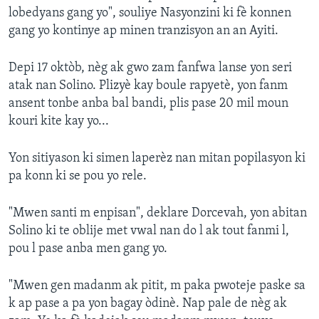
lobedyans gang yo", souliye Nasyonzini ki fè konnen
gang yo kontinye ap minen tranzisyon an an Ayiti.
Depi 17 oktòb, nèg ak gwo zam fanfwa lanse yon seri
atak nan Solino. Plizyè kay boule rapyetè, yon fanm
ansent tonbe anba bal bandi, plis pase 20 mil moun
kouri kite kay yo...
Yon sitiyason ki simen laperèz nan mitan popilasyon ki
pa konn ki se pou yo rele.
"Mwen santi m enpisan", deklare Dorcevah, yon abitan
Solino ki te oblije met vwal nan do l ak tout fanmi l,
pou l pase anba men gang yo.
"Mwen gen madanm ak pitit, m paka pwoteje paske sa
k ap pase a pa yon bagay òdinè. Nap pale de nèg ak