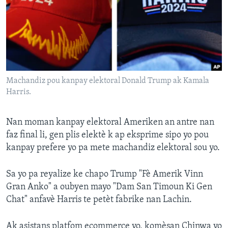
Languages
Machandiz pou kanpay elektoral Donald Trump ak Kamala
Harris.
Nan moman kanpay elektoral Ameriken an antre nan
faz final li, gen plis elektè k ap eksprime sipo yo pou
kanpay prefere yo pa mete machandiz elektoral sou yo.
Sa yo pa reyalize ke chapo Trump "Fè Amerik Vinn
Gran Anko" a oubyen mayo "Dam San Timoun Ki Gen
Chat" anfavè Harris te petèt fabrike nan Lachin.
Ak asistans platfom ecommerce yo, komèsan Chinwa yo