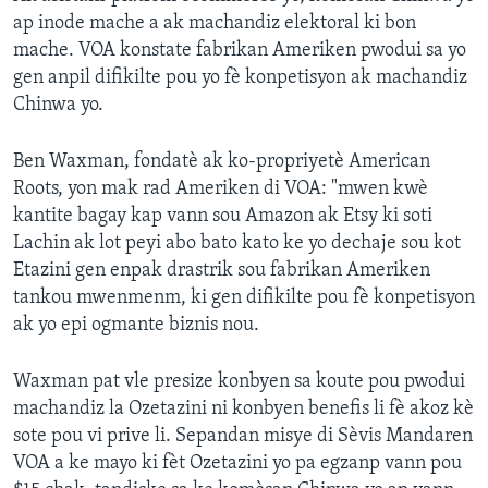
ap inode mache a ak machandiz elektoral ki bon
mache. VOA konstate fabrikan Ameriken pwodui sa yo
gen anpil difikilte pou yo fè konpetisyon ak machandiz
Chinwa yo.
Ben Waxman, fondatè ak ko-propriyetè American
Roots, yon mak rad Ameriken di VOA: "mwen kwè
kantite bagay kap vann sou Amazon ak Etsy ki soti
Lachin ak lot peyi abo bato kato ke yo dechaje sou kot
Etazini gen enpak drastrik sou fabrikan Ameriken
tankou mwenmenm, ki gen difikilte pou fè konpetisyon
ak yo epi ogmante biznis nou.
Waxman pat vle presize konbyen sa koute pou pwodui
machandiz la Ozetazini ni konbyen benefis li fè akoz kè
sote pou vi prive li. Sepandan misye di Sèvis Mandaren
VOA a ke mayo ki fèt Ozetazini yo pa egzanp vann pou