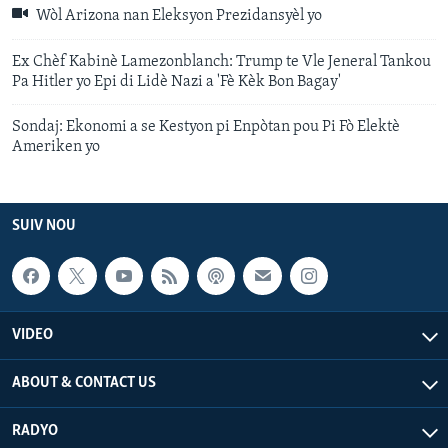
Wòl Arizona nan Eleksyon Prezidansyèl yo
Ex Chèf Kabinè Lamezonblanch: Trump te Vle Jeneral Tankou
Pa Hitler yo Epi di Lidè Nazi a 'Fè Kèk Bon Bagay'
Sondaj: Ekonomi a se Kestyon pi Enpòtan pou Pi Fò Elektè
Ameriken yo
SUIV NOU
VIDEO
ABOUT & CONTACT US
RADYO