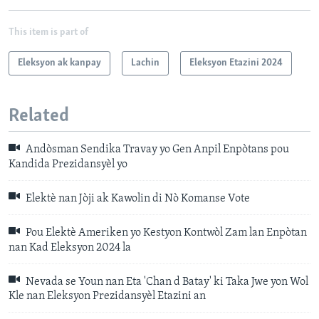
This item is part of
Eleksyon ak kanpay
Lachin
Eleksyon Etazini 2024
Related
Andòsman Sendika Travay yo Gen Anpil Enpòtans pou
Kandida Prezidansyèl yo
Elektè nan Jòji ak Kawolin di Nò Komanse Vote
Pou Elektè Ameriken yo Kestyon Kontwòl Zam lan Enpòtan
nan Kad Eleksyon 2024 la
Nevada se Youn nan Eta 'Chan d Batay' ki Taka Jwe yon Wol
Kle nan Eleksyon Prezidansyèl Etazini an