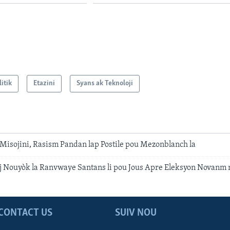
litik
Etazini
Syans ak Teknoloji
 Misojini, Rasism Pandan lap Postile pou Mezonblanch la
 Nouyòk la Ranvwaye Santans li pou Jous Apre Eleksyon Novanm 
CONTACT US
SUIV NOU