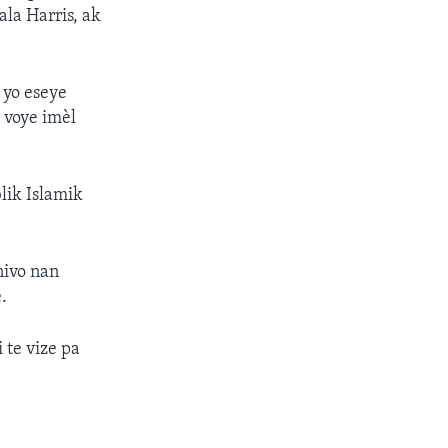
la Harris, ak
u yo eseye
o voye imèl
lik Islamik
 nivo nan
.
 te vize pa