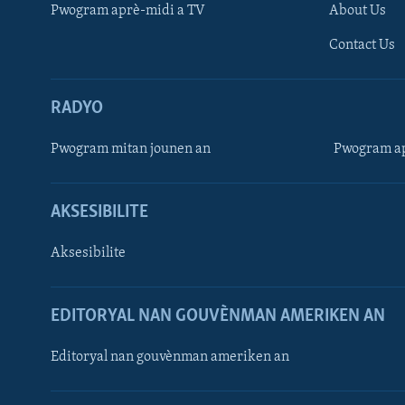
Pwogram aprè-midi a TV
About Us
Contact Us
RADYO
Pwogram mitan jounen an
Pwogram ap
AKSESIBILITE
Aksesibilite
EDITORYAL NAN GOUVÈNMAN AMERIKEN AN
Learning English
Editoryal nan gouvènman ameriken an
SUIV NOU