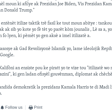
èl moun ki afilye ak Prezidan Joe Biden, Vis Prezidan Kama
an Donald Trump."
 entènèt itilize taktik trè fasil ke tout moun abitye : tanko
k ak sib yo kote yo fè tèt yo parèt kòm jounalis , Lè sa a, y
n fo lyen, ki pèmèt yo gen aksè a imel itilizatè a.
osye ak Gad Revolisyonè Islamik yo, lame ideolojik Repib
 Google.
alifòni an ensiste pou ke piratt yo te vize tou "itilizatè wo
Etazini", ki gen ladan ofisyèl gouvènman, diplomat ak chèchè
ndida demokratik la prezidans Kamala Harris te di Madi li
o.
Follow us
Print