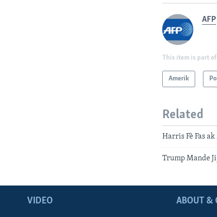
AFP
This item is part of
Amerik
Po
Related
Harris Fè Fas ak
Trump Mande Jij
VIDEO
ABOUT & 