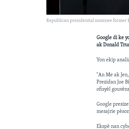
Republican presidential nominee former Pr
Google di ke y
ak Donald Trum
Yon ekip anali
"An Me ak Jen,
Prezidan Joe B
ofisyèl gouvèn
Google presize
mesajrie pèson
Ekspè nan cybe