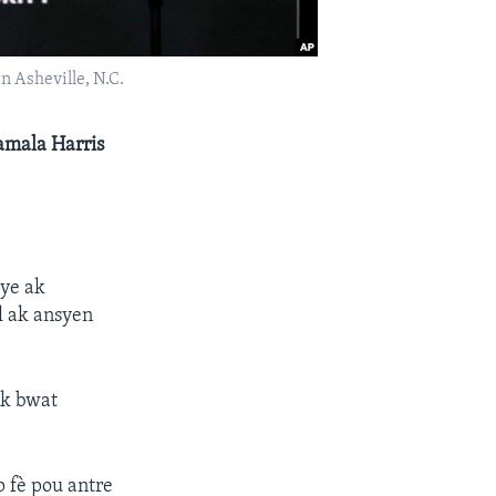
n Asheville, N.C.
Kamala Harris
lye ak
l ak ansyen
ak bwat
 fè pou antre