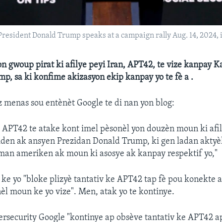
esident Donald Trump speaks at a campaign rally Aug. 14, 2024, i
on gwoup pirat ki afilye peyi Iran, APT42, te vize kanpay 
p, sa ki konfime akizasyon ekip kanpay yo te fè a .
z menas sou entènèt Google te di nan yon blog:
 APT42 te atake kont imel pèsonèl yon douzèn moun ki afi
iden ak ansyen Prezidan Donald Trump, ki gen ladan aktyè
man ameriken ak moun ki asosye ak kanpay respektif yo,"
 ke yo "bloke plizyè tantativ ke APT42 tap fè pou konekte 
èl moun ke yo vize". Men, atak yo te kontinye.
rsecurity Google "kontinye ap obsève tantativ ke APT42 ap