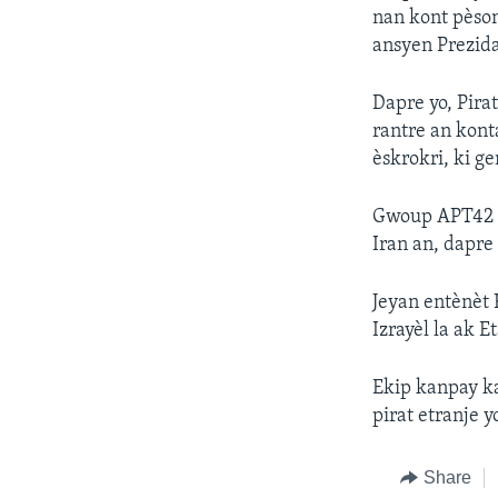
nan kont pèson
ansyen Prezid
Dapre yo, Pirat
rantre an konta
èskrokri, ki ge
Gwoup APT42 as
Iran an, dapre
Jeyan entènèt K
Izrayèl la ak 
Ekip kanpay ka
pirat etranje y
Share