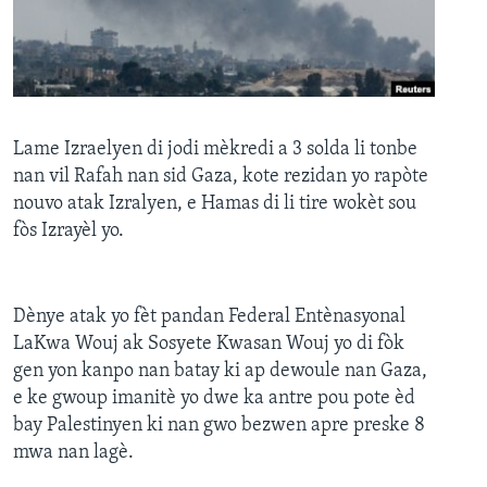
Languages
Lame Izraelyen di jodi mèkredi a 3 solda li tonbe
nan vil Rafah nan sid Gaza, kote rezidan yo rapòte
nouvo atak Izralyen, e Hamas di li tire wokèt sou
fòs Izrayèl yo.
Dènye atak yo fèt pandan Federal Entènasyonal
LaKwa Wouj ak Sosyete Kwasan Wouj yo di fòk
gen yon kanpo nan batay ki ap dewoule nan Gaza,
e ke gwoup imanitè yo dwe ka antre pou pote èd
bay Palestinyen ki nan gwo bezwen apre preske 8
mwa nan lagè.