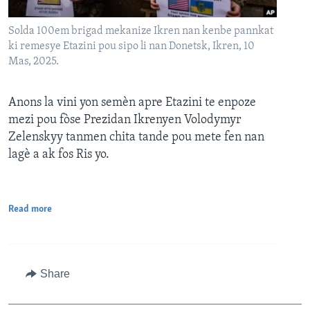
Solda 100em brigad mekanize Ikren nan kenbe pannkat
ki remesye Etazini pou sipo li nan Donetsk, Ikren, 10
Mas, 2025.
Anons la vini yon semèn apre Etazini te enpoze
mezi pou fòse Prezidan Ikrenyen Volodymyr
Zelenskyy tanmen chita tande pou mete fen nan
lagè a ak fos Ris yo.
Read more
Share