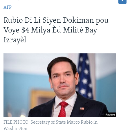
AFP
Rubio Di Li Siyen Dokiman pou
Voye $4 Milya Èd Militè Bay
Izrayèl
FILE PHOTO: Secretary of State Marco Rubio in
Washington