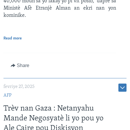
40,000 moun sa yo lakay yo pi vit posib," dapre sa
Ministè Afè Etranjè Alman an ekri nan yon
kominike.
Read more
Share
fevriye 27, 2025
AFP
Trèv nan Gaza : Netanyahu
Mande Negosyatè li yo pou yo
Ale Caire pou Diskisyon