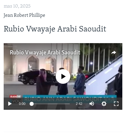
mas 10, 2025
Jean Robert Phillipe
Rubio Vwayaje Arabi Saoudit
Rubio Vwayaje Arabi Saoudit
No media source currently available
Auto
0:00
2:42
240p
360p
480p
Auto
240p
360p
480p