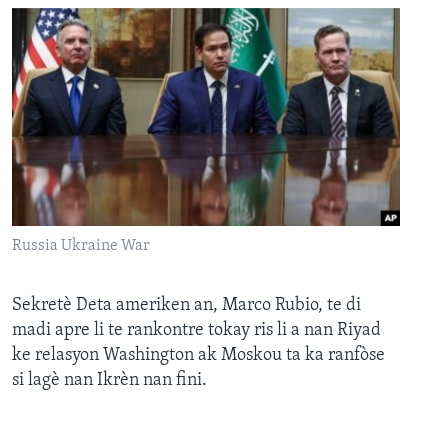
Russia Ukraine War
Sekretè Deta ameriken an, Marco Rubio, te di
madi apre li te rankontre tokay ris li a nan Riyad
ke relasyon Washington ak Moskou ta ka ranfòse
si lagè nan Ikrèn nan fini.