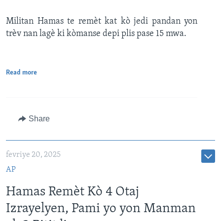
Militan Hamas te remèt kat kò jedi pandan yon
trèv nan lagè ki kòmanse depi plis pase 15 mwa.
Read more
Share
fevriye 20, 2025
AP
Hamas Remèt Kò 4 Otaj
Izrayelyen, Pami yo yon Manman