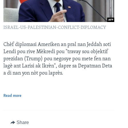
ISRAEL-US-PALESTINIAN-CONFLICT-DIPLOMACY
Chèf diplomasi Ameriken an pral nan Jeddah soti
Lendi pou rive Mèkredi pou "travay sou objektif
prezidan (Trump) pou negosye pou mete fen nan
lagè ant Larisi ak Ikrèn", dapre sa Depatman Deta
a di nan yon nòt pou laprès.
Read more
Share