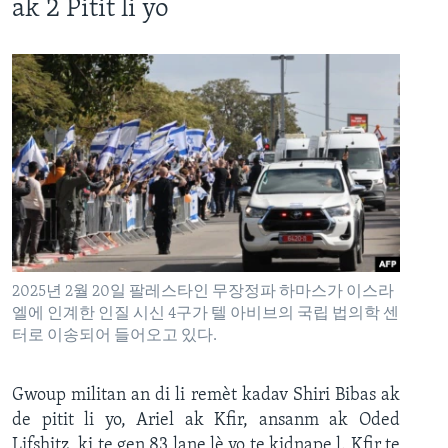
ak 2 Pitit li yo
2025년 2월 20일 팔레스타인 무장정파 하마스가 이스라
엘에 인계한 인질 시신 4구가 텔 아비브의 국립 법의학 센
터로 이송되어 들어오고 있다.
Gwoup militan an di li remèt kadav Shiri Bibas ak
de pitit li yo, Ariel ak Kfir, ansanm ak Oded
Lifshitz, ki te gen 83 lane lè yo te kidnape l. Kfir te