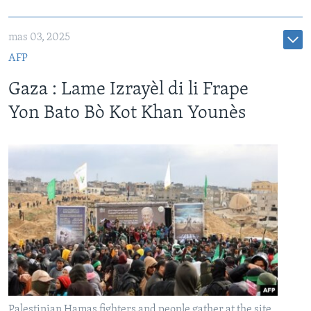
mas 03, 2025
AFP
Gaza : Lame Izrayèl di li Frape
Yon Bato Bò Kot Khan Younès
Palestinian Hamas fighters and people gather at the site