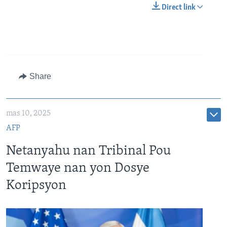
240p
Direct link
360p
480p
Auto
240p
360p
480p
720p
720p
1080p
1080p
Share
mas 10, 2025
AFP
Netanyahu nan Tribinal Pou
Temwaye nan yon Dosye
Koripsyon