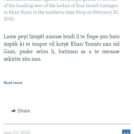
of the handing over of the bodies of four Israeli hostages
in Khan Yunis in the southern Gaza Strip on February 20,
2025.
Lame peyi Izrayèl anonse lendi li te frape yon bato
sispèk ki te toupre vil kotyè Khan Younès nan sid
Gaza, paske selon li, batiman sa a te menase
sekirite zòn nan.
Read more
Share
mas 02, 2025