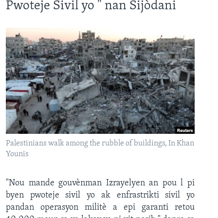
Pwoteje Sivil yo " nan Sijòdani
Palestinians walk among the rubble of buildings, In Khan
Younis
"Nou mande gouvènman Izrayelyen an pou l pi
byen pwoteje sivil yo ak enfrastrikti sivil yo
pandan operasyon militè a epi garanti retou