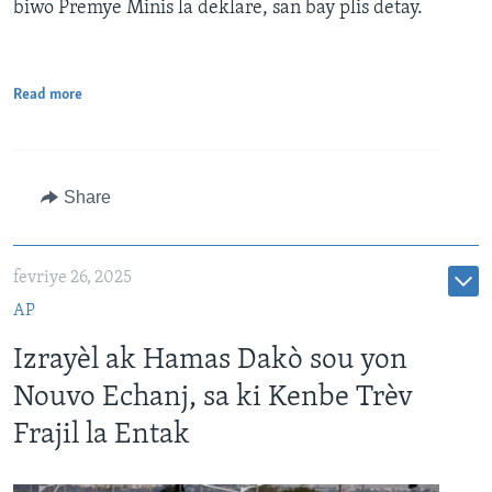
biwo Premye Minis la deklare, san bay plis detay.
Read more
Share
fevriye 26, 2025
AP
Izrayèl ak Hamas Dakò sou yon
Nouvo Echanj, sa ki Kenbe Trèv
Frajil la Entak