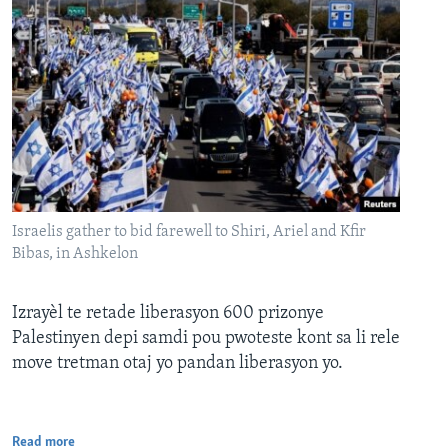
Israelis gather to bid farewell to Shiri, Ariel and Kfir
Bibas, in Ashkelon
Izrayèl te retade liberasyon 600 prizonye
Palestinyen depi samdi pou pwoteste kont sa li rele
move tretman otaj yo pandan liberasyon yo.
Read more