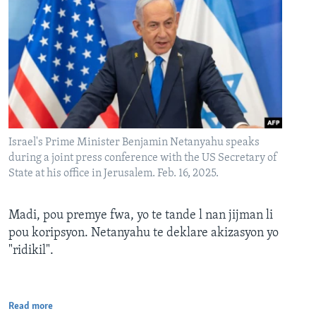
Israel's Prime Minister Benjamin Netanyahu speaks
during a joint press conference with the US Secretary of
State at his office in Jerusalem. Feb. 16, 2025.
Madi, pou premye fwa, yo te tande l nan jijman li
pou koripsyon. Netanyahu te deklare akizasyon yo
"ridikil".
Read more