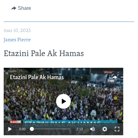
Share
720p
720p
1080p
1080p
mas 10, 2025
James Pierre
Etazini Pale Ak Hamas
Etazini Pale Ak Hamas
No media source currently available
Auto
0:00
2:12