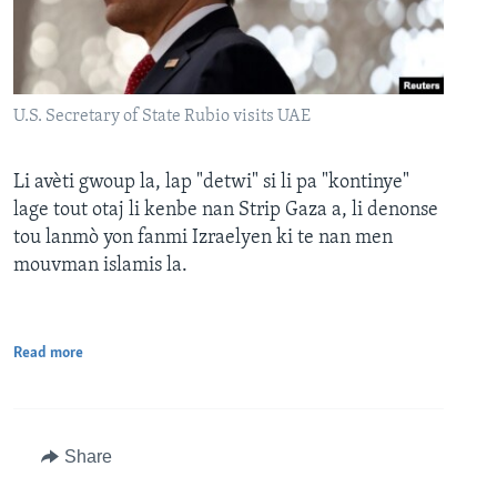
U.S. Secretary of State Rubio visits UAE
Li avèti gwoup la, lap "detwi" si li pa "kontinye"
lage tout otaj li kenbe nan Strip Gaza a, li denonse
tou lanmò yon fanmi Izraelyen ki te nan men
mouvman islamis la.
Read more
Share