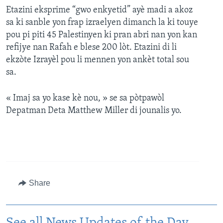
Etazini eksprime “gwo enkyetid” ayè madi a akoz
sa ki sanble yon frap izraelyen dimanch la ki touye
pou pi piti 45 Palestinyen ki pran abri nan yon kan
refijye nan Rafah e blese 200 lòt. Etazini di li
ekzòte Izrayèl pou li mennen yon ankèt total sou
sa.
« Imaj sa yo kase kè nou, » se sa pòtpawòl
Depatman Deta Matthew Miller di jounalis yo.
Share