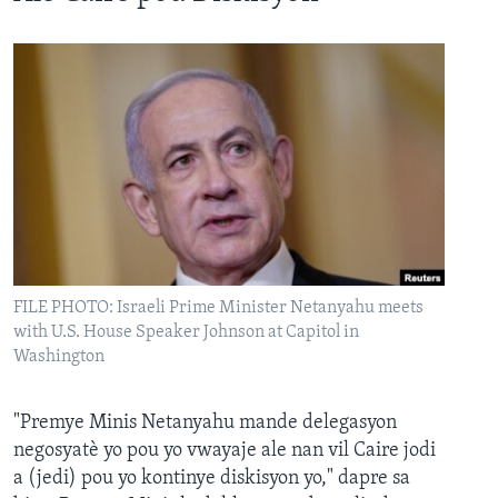
FILE PHOTO: Israeli Prime Minister Netanyahu meets
with U.S. House Speaker Johnson at Capitol in
Washington
"Premye Minis Netanyahu mande delegasyon
negosyatè yo pou yo vwayaje ale nan vil Caire jodi
a (jedi) pou yo kontinye diskisyon yo," dapre sa