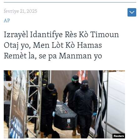
fevriye 21, 2025
AP
Izrayèl Idantifye Rès Kò Timoun
Otaj yo, Men Lòt Kò Hamas
Remèt la, se pa Manman yo