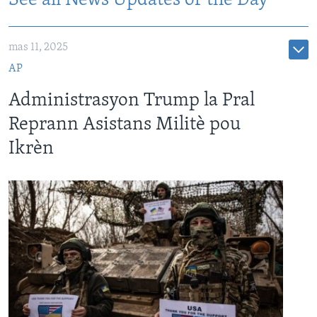
See all News Updates of the Day
mas 11, 2025
AP
Administrasyon Trump la Pral
Reprann Asistans Militè pou
Ikrèn