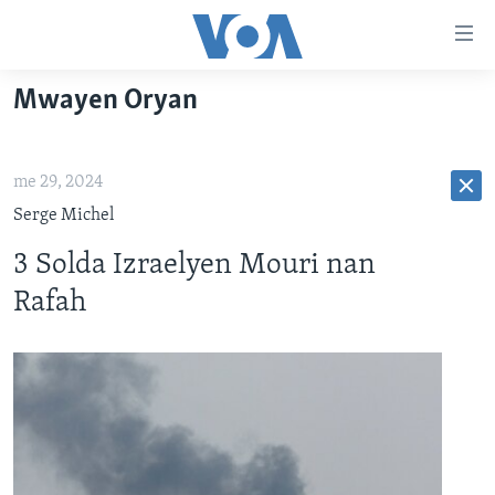
Accessibility
links
Skip
Mwayen Oryan
to
AYITI
main
LÈZETAZINI
content
me 29, 2024
AMERIK LATIN
Skip
Serge Michel
to
ENTÈNASYONAL
main
3 Solda Izraelyen Mouri nan
VIDEO
Navigation
Rafah
Skip
FLASHPOINT IKRÈN
to
Search
Learning English
SUIV NOU