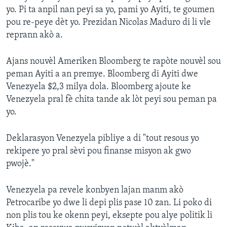
yo. Pi ta anpil nan peyi sa yo, pami yo Ayiti, te goumen
pou re-peye dèt yo. Prezidan Nicolas Maduro di li vle
reprann akò a.
Ajans nouvèl Ameriken Bloomberg te rapòte nouvèl sou
peman Ayiti a an premye. Bloomberg di Ayiti dwe
Venezyela $2,3 milya dola. Bloomberg ajoute ke
Venezyela pral fè chita tande ak lòt peyi sou peman pa
yo.
Deklarasyon Venezyela pibliye a di "tout resous yo
rekipere yo pral sèvi pou finanse misyon ak gwo
pwojè."
Venezyela pa revele konbyen lajan manm akò
Petrocaribe yo dwe li depi plis pase 10 zan. Li poko di
non plis tou ke okenn peyi, eksepte pou alye politik li