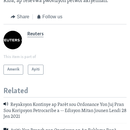
Kiba, ap resevwa pwovizyon petwòl aktyèlman.
Share
Follow us
Reuters
This item is part of
Amerik
Ayiti
Related
Reyaksyon Kontinye ap Parèt sou Ordonance Yon Juj Pran
Sou Koripsyon Petrocaribe a -- Edisyon Mitan Jounen Lendi 28
Jen 2021