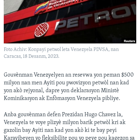
Languages
Foto Achiv: Konpayi petwol leta Venezyela PDVSA, nan
Caracas, 18 Desanm, 2023.
Gouvènman Venezyelyen an resevwa yon peman $500
milyon nan men Ayiti pou pwovizyon petwòl nan kad
yon akò rejyonal, dapre yon deklarasyon Ministè
Kominikasyon ak Enfòmasyon Venezyela pibliye.
Anba gouvènman defen Prezidan Hugo Chavez la,
Venezyela te voye plizyè milyon barik petwòl kri ak
gazolin bay Ayiti nan kad yon akò ki te bay peyi
Karayibeyen yo fleksibilite pou yo peye pou kagezon sa