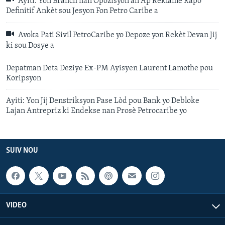
Ayiti: Yon Branch nan Opozisyon an Ap Reklame Rapò
Definitif Ankèt sou Jesyon Fon Petro Caribe a
Avoka Pati Sivil PetroCaribe yo Depoze yon Rekèt Devan Jij
ki sou Dosye a
Depatman Deta Deziye Ex-PM Ayisyen Laurent Lamothe pou
Koripsyon
Ayiti: Yon Jij Denstriksyon Pase Lòd pou Bank yo Debloke
Lajan Antrepriz ki Endekse nan Prosè Petrocaribe yo
SUIV NOU
VIDEO