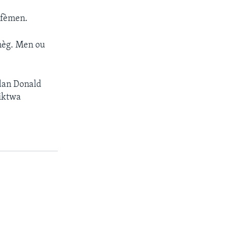
 fèmen.
 nèg. Men ou
idan Donald
viktwa