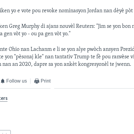
iken yo e vote pou revoke nominasyon Jordan nan dèyè pòt
ken Greg Murphy di ajans nouvèl Reuters: "Jim se yon bon
 gen vòt yo - ou pa gen vòt yo."
nte Ohio nan Lachanm e li se yon alye pwòch ansyen Prez
e yon "pèsonaj kle" nan tantativ Trump te fè pou ranvèse 
n nan an 2020, dapre sa yon ankèt kongresyonèl te jwenn.
Follow us
Print
ters