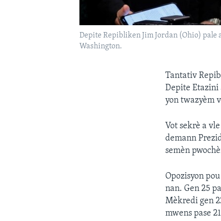
Depite Repibliken Jim Jordan (Ohio) pale a
Washington.
Tantativ Repi
Depite Etazini 
yon twazyèm vo
Vot sekrè a vle
demann Prezida
semèn pwochèn
Opozisyon pou
nan. Gen 25 pa
Mèkredi gen 22
mwens pase 214