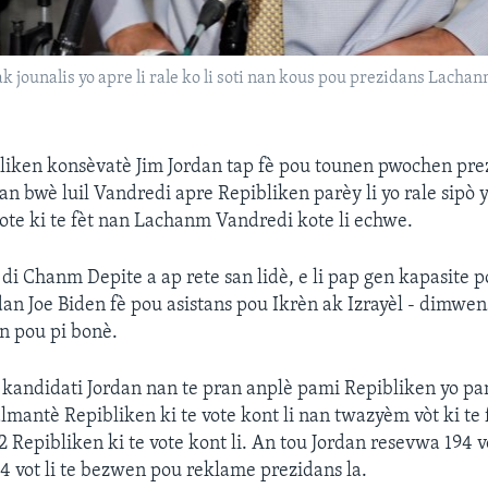
k jounalis yo apre li rale ko li soti nan kous pou prezidans Lacha
bliken konsèvatè Jim Jordan tap fè pou tounen pwochen p
an bwè luil Vandredi apre Repibliken parèy li yo rale sipò y
te ki te fèt nan Lachanm Vandredi kote li echwe.
 di Chanm Depite a ap rete san lidè, e li pap gen kapasite 
n Joe Biden fè pou asistans pou Ikrèn ak Izrayèl - dimwe
 pou pi bonè.
 kandidati Jordan nan te pran anplè pami Repibliken yo p
lmantè Repibliken ki te vote kont li nan twazyèm vòt ki te 
 Repibliken ki te vote kont li. An tou Jordan resevwa 194 v
 vot li te bezwen pou reklame prezidans la.