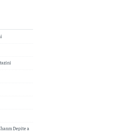
i
tazini
Chanm Depite a