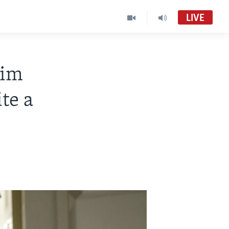
LIVE
Jim
te a