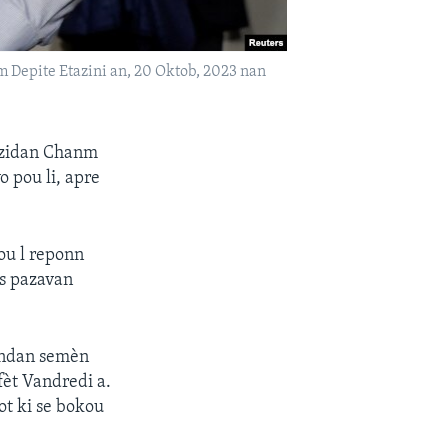
nm Depite Etazini an, 20 Oktob, 2023 nan
rezidan Chanm
o pou li, apre
pou l reponn
ns pazavan
andan semèn
fèt Vandredi a.
ot ki se bokou