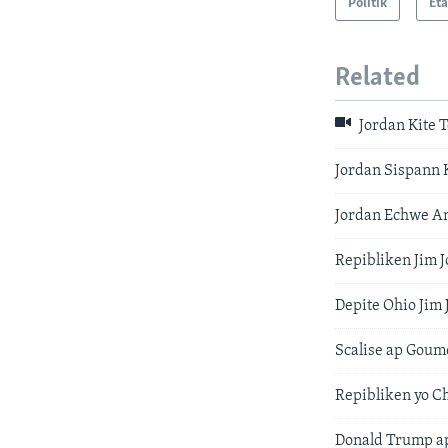
Politik
Eta
Related
Jordan Kite 
Jordan Sispann K
Jordan Echwe An
Repibliken Jim 
Depite Ohio Jim
Scalise ap Goum
Repibliken yo C
Donald Trump ap