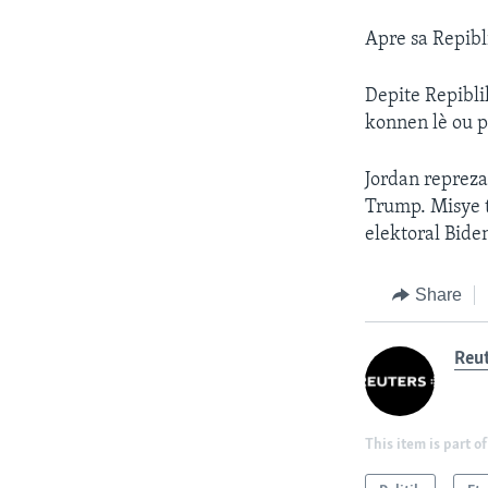
Apre sa Repibl
Depite Repibli
konnen lè ou pa
Jordan repreza
Trump. Misye t
elektoral Bide
Share
Reu
This item is part of