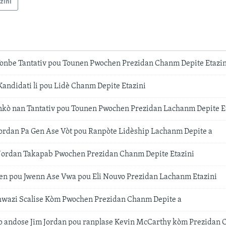
zini
Tonbe Tantativ pou Tounen Pwochen Prezidan Chanm Depite Etazin
andidati li pou Lidè Chanm Depite Etazini
kò nan Tantativ pou Tounen Pwochen Prezidan Lachanm Depite E
Jordan Pa Gen Ase Vòt pou Ranpòte Lidèship Lachanm Depite a
 Jordan Takapab Pwochen Prezidan Chanm Depite Etazini
en pou Jwenn Ase Vwa pou Eli Nouvo Prezidan Lachanm Etazini
hwazi Scalise Kòm Pwochen Prezidan Chanm Depite a
 andose Jim Jordan pou ranplase Kevin McCarthy kòm Prezidan 