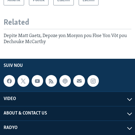
Amerik
Politik
Etazini
Lachin
Related
Depite Matt Gaetz, Depoze yon Mosyon pou Fòse Yon Vòt pou
Dechouke McCarthy
SUIV NOU
VIDEO
ABOUT & CONTACT US
RADYO