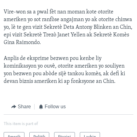
Vire-won sa a pwal fèt nan moman kote otorite
ameriken yo sot ranfòse angajman yo ak otorite chinwa
yo, lè te gen vizit Sekretè Deta Antony Blinken an Chin,
epi vizit Sekretè Trezò Janet Yellen ak Sekretè Komès
Gina Raimondo.
Anplis de eksprime bezwen pou kenbe liy
kominikasyon yo ouvè, otorite ameriken yo souliyen
yon bezwen pou abòde sijè tankou komès, ak defi ki
devan biznis ameriken ki ap fonksyone an Chin.
Share
Follow us
This item is part of