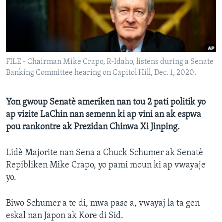
Languages
FILE - Chairman Mike Crapo, R-Idaho, listens during a Senate
Banking Committee hearing on Capitol Hill, Dec. 1, 2020.
Yon gwoup Senatè ameriken nan tou 2 pati politik yo
ap vizite LaChin nan semenn ki ap vini an ak espwa
pou rankontre ak Prezidan Chinwa Xi Jinping.
Lidè Majorite nan Sena a Chuck Schumer ak Senatè
Repibliken Mike Crapo, yo pami moun ki ap vwayaje
yo.
Biwo Schumer a te di, mwa pase a, vwayaj la ta gen
eskal nan Japon ak Kore di Sid.