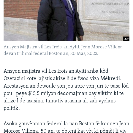
Languages
Ansyen Majistra vil Les Irois, an Ayiti, Jean Morose Viliena
devan tribinal federal Boston an, 20 Mas, 2023.
Ansyen majistra vil Les Irois an Ayiti anba kòd
Ozetazini kote lajistis akize li de fwod viza Mèkredi.
Arestasyon an dewoule yon jou apre yon juri te pase lòd
pou l peye $15,5 milyon dedomajman bay viktim ki te
akize l de asasina, tantativ asasina ak zak vyolans
politik.
Avoka gouvènman federal la nan Boston fè konnen Jean
Morose Viliena, 50 an, te obteni kat vèt ki pèmèt li viv