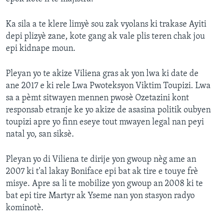
Ka sila a te klere limyè sou zak vyolans ki trakase Ayiti
depi plizyè zane, kote gang ak vale plis teren chak jou
epi kidnape moun.
Pleyan yo te akize Viliena gras ak yon lwa ki date de
ane 2017 e ki rele Lwa Pwoteksyon Viktim Toupizi. Lwa
sa a pèmt sitwayen mennen pwosè Ozetazini kont
responsab etranje ke yo akize de asasina politik oubyen
toupizi apre yo finn eseye tout mwayen legal nan peyi
natal yo, san siksè.
Pleyan yo di Viliena te dirije yon gwoup nèg ame an
2007 ki t'al lakay Boniface epi bat ak tire e touye frè
misye. Apre sa li te mobilize yon gwoup an 2008 ki te
bat epi tire Martyr ak Yseme nan yon stasyon radyo
kominotè.