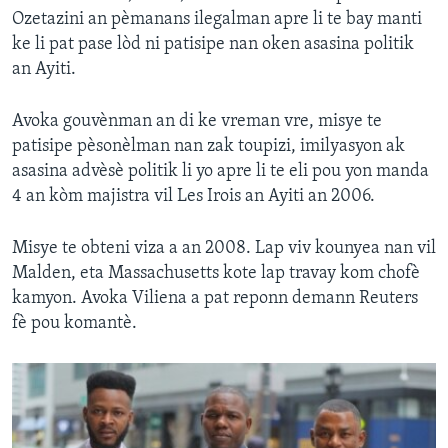
Ozetazini an pèmanans ilegalman apre li te bay manti
ke li pat pase lòd ni patisipe nan oken asasina politik
an Ayiti.
Avoka gouvènman an di ke vreman vre, misye te
patisipe pèsonèlman nan zak toupizi, imilyasyon ak
asasina advèsè politik li yo apre li te eli pou yon manda
4 an kòm majistra vil Les Irois an Ayiti an 2006.
Misye te obteni viza a an 2008. Lap viv kounyea nan vil
Malden, eta Massachusetts kote lap travay kom chofè
kamyon. Avoka Viliena a pat reponn demann Reuters
fè pou komantè.