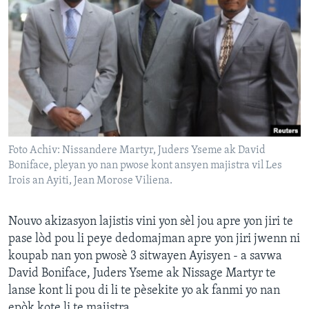
Foto Achiv: Nissandere Martyr, Juders Yseme ak David
Boniface, pleyan yo nan pwose kont ansyen majistra vil Les
Irois an Ayiti, Jean Morose Viliena.
Nouvo akizasyon lajistis vini yon sèl jou apre yon jiri te
pase lòd pou li peye dedomajman apre yon jiri jwenn ni
koupab nan yon pwosè 3 sitwayen Ayisyen - a savwa
David Boniface, Juders Yseme ak Nissage Martyr te
lanse kont li pou di li te pèsekite yo ak fanmi yo nan
epòk kote li te majistra.