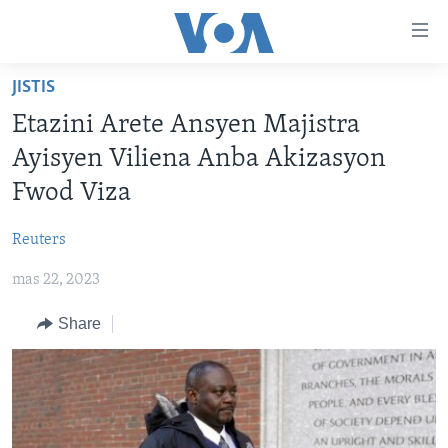
Accessibility
links
Skip
JISTIS
to
AYITI
Etazini Arete Ansyen Majistra
main
LÈZETAZINI
content
Ayisyen Viliena Anba Akizasyon
AMERIK LATIN
Skip
Fwod Viza
to
ENTÈNASYONAL
main
Reuters
VIDEO
Navigation
Skip
mas 22, 2023
FLASHPOINT IKRÈN
to
Share
Search
Learning English
SUIV NOU