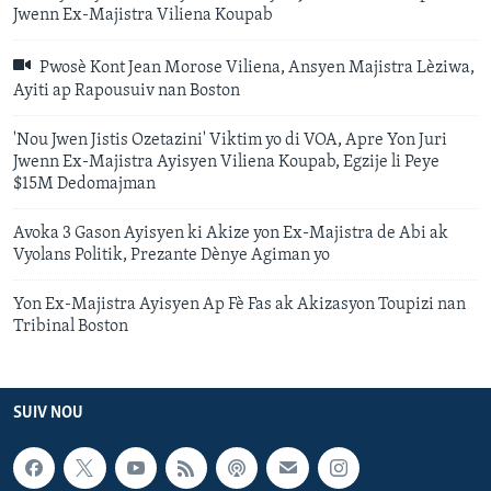
Jwenn Ex-Majistra Viliena Koupab
Pwosè Kont Jean Morose Viliena, Ansyen Majistra Lèziwa,
Ayiti ap Rapousuiv nan Boston
'Nou Jwen Jistis Ozetazini' Viktim yo di VOA, Apre Yon Juri
Jwenn Ex-Majistra Ayisyen Viliena Koupab, Egzije li Peye
$15M Dedomajman
Avoka 3 Gason Ayisyen ki Akize yon Ex-Majistra de Abi ak
Vyolans Politik, Prezante Dènye Agiman yo
Yon Ex-Majistra Ayisyen Ap Fè Fas ak Akizasyon Toupizi nan
Tribinal Boston
SUIV NOU