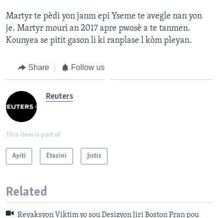
Martyr te pèdi yon janm epi Yseme te avegle nan yon
je. Martyr mouri an 2017 apre pwosè a te tanmen.
Kounyea se pitit gason li ki ranplase l kòm pleyan.
Share
Follow us
Reuters
This item is part of
Ayiti
Etazini
Jistis
Related
Reyaksyon Viktim yo sou Desizyon Jiri Boston Pran pou