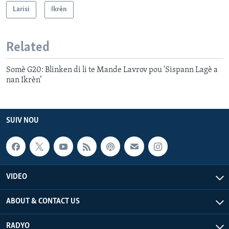
Larisi
Ikrèn
Related
Somè G20: Blinken di li te Mande Lavrov pou 'Sispann Lagè a
nan Ikrèn’
SUIV NOU
VIDEO
ABOUT & CONTACT US
RADYO