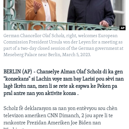
Languages
German Chancellor Olaf Scholz, right, welcomes European
Commission President Ursula von der Leyen for a meeting as
part of a two-day closed session of the German government at
Meseberg Palace near Berlin, March 5, 2023.
BERLIN (AP) - Chanselye Alman Olaf Scholz di ka gen
"konsekans" si Lachin voye zam bay Larisi pou sèvi nan
lagè Ikrèn nan, men li se rete ak espwa ke Peken pa
pral antre nan yon aktivite konsa .
Scholz fè deklarasyon sa nan yon entèvyou sou chèn
televizon ameriken CNN Dimanch, 2 jou apre li te
rankontre Prezidan Ameriken Joe Biden nan