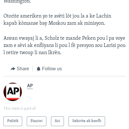
Washington.
Otorite ameriken yo te avèti lòt jou la a ke Lachin
kapab kòmanse bay Moskou zam ak minisyon.
Anvan vwayaj li a, Scholz te mande Peken pou l pa voye
zam e sèvi ak enfliyans li pou l fè presyon sou Larisi pou
l retire twoup li nan Ikrèn.
Share
Follow us
AP
This item is part of
Politik
Etazini
Azi
Sekirite ak konfli