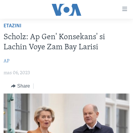
Accessibility
links
Skip
ETAZINI
to
AYITI
Scholz: Ap Gen' Konsekans' si
main
LÈZETAZINI
content
Lachin Voye Zam Bay Larisi
AMERIK LATIN
Skip
to
AP
ENTÈNASYONAL
main
mas 06, 2023
VIDEO
Navigation
Skip
FLASHPOINT IKRÈN
Share
to
Search
Learning English
SUIV NOU