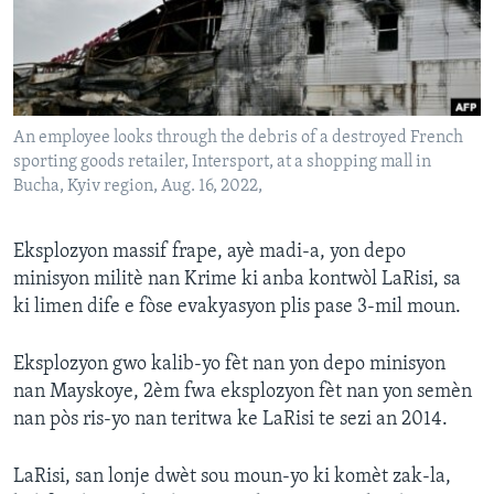
Languages
An employee looks through the debris of a destroyed French
sporting goods retailer, Intersport, at a shopping mall in
Bucha, Kyiv region, Aug. 16, 2022,
Eksplozyon massif frape, ayè madi-a, yon depo
minisyon militè nan Krime ki anba kontwòl LaRisi, sa
ki limen dife e fòse evakyasyon plis pase 3-mil moun.
Eksplozyon gwo kalib-yo fèt nan yon depo minisyon
nan Mayskoye, 2èm fwa eksplozyon fèt nan yon semèn
nan pòs ris-yo nan teritwa ke LaRisi te sezi an 2014.
LaRisi, san lonje dwèt sou moun-yo ki komèt zak-la,