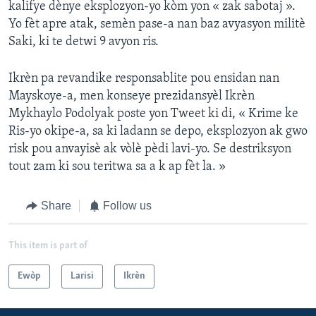
kalifye dènye eksplozyon-yo kòm yon « zak sabotaj ».
Yo fèt apre atak, semèn pase-a nan baz avyasyon militè
Saki, ki te detwi 9 avyon ris.
Ikrèn pa revandike responsablite pou ensidan nan
Mayskoye-a, men konseye prezidansyèl Ikrèn
Mykhaylo Podolyak poste yon Tweet ki di, « Krime ke
Ris-yo okipe-a, sa ki ladann se depo, eksplozyon ak gwo
risk pou anvayisè ak vòlè pèdi lavi-yo. Se destriksyon
tout zam ki sou teritwa sa a k ap fèt la. »
Share
Follow us
This item is part of
Ewòp
Larisi
Ikrèn