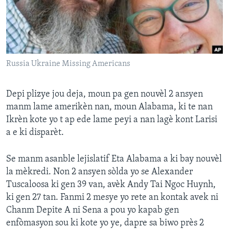
Languages
Russia Ukraine Missing Americans
Depi plizye jou deja, moun pa gen nouvèl 2 ansyen
manm lame amerikèn nan, moun Alabama, ki te nan
Ikrèn kote yo t ap ede lame peyi a nan lagè kont Larisi
a e ki disparèt.
Se manm asanble lejislatif Eta Alabama a ki bay nouvèl
la mèkredi. Non 2 ansyen sòlda yo se Alexander
Tuscaloosa ki gen 39 van, avèk Andy Tai Ngoc Huynh,
ki gen 27 tan. Fanmi 2 mesye yo rete an kontak avek ni
Chanm Depite A ni Sena a pou yo kapab gen
enfòmasyon sou ki kote yo ye, dapre sa biwo près 2