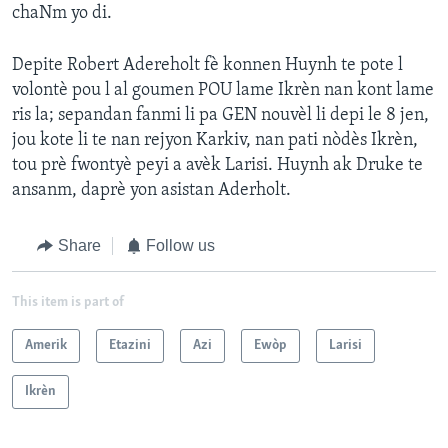
chaNm yo di.
Depite Robert Adereholt fè konnen Huynh te pote l
volontè pou l al goumen POU lame Ikrèn nan kont lame
ris la; sepandan fanmi li pa GEN nouvèl li depi le 8 jen,
jou kote li te nan rejyon Karkiv, nan pati nòdès Ikrèn,
tou prè fwontyè peyi a avèk Larisi. Huynh ak Druke te
ansanm, daprè yon asistan Aderholt.
Share
Follow us
This item is part of
Amerik
Etazini
Azi
Ewòp
Larisi
Ikrèn