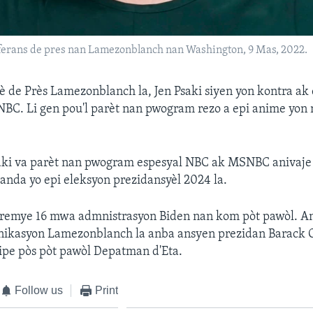
nferans de pres nan Lamezonblanch nan Washington, 9 Mas, 2022.
 de Près Lamezonblanch la, Jen Psaki siyen yon kontra ak
BC. Li gen pou'l parèt nan pwogram rezo a epi anime yon
saki va parèt nan pwogram espesyal NBC ak MSNBC anivaje
nda yo epi eleksyon prezidansyèl 2024 la.
premye 16 mwa admnistrasyon Biden nan kom pòt pawòl. Anv
inikasyon Lamezonblanch la anba ansyen prezidan Barac
kipe pòs pòt pawòl Depatman d'Eta.
Follow us
Print