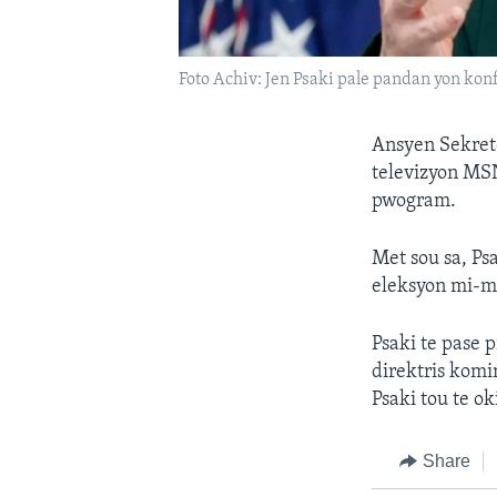
Foto Achiv: Jen Psaki pale pandan yon ko
Ansyen Sekretè
televizyon MSN
pwogram.
Met sou sa, P
eleksyon mi-ma
Psaki te pase 
direktris kom
Psaki tou te o
Share