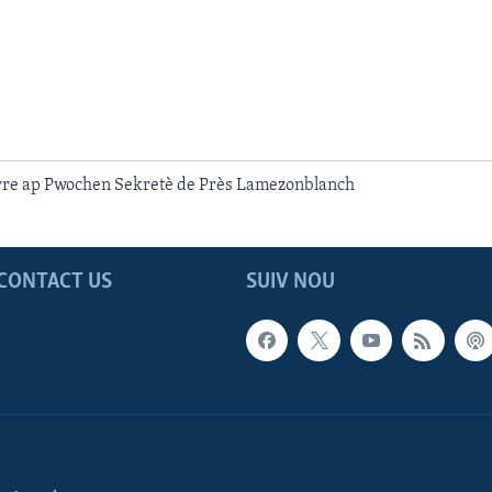
rre ap Pwochen Sekretè de Près Lamezonblanch
CONTACT US
SUIV NOU