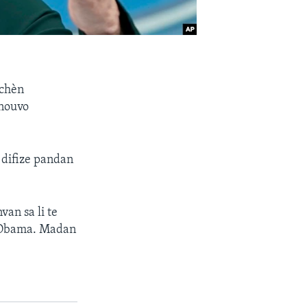
 chèn
 nouvo
 difize pandan
an sa li te
k Obama. Madan