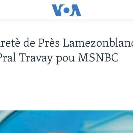
retè de Près Lamezonblan
 Pral Travay pou MSNBC