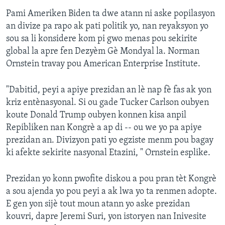
Pami Ameriken Biden ta dwe atann ni aske popilasyon
an divize pa rapo ak pati politik yo, nan reyaksyon yo
sou sa li konsidere kom pi gwo menas pou sekirite
global la apre fen Dezyèm Gè Mondyal la. Norman
Ornstein travay pou American Enterprise Institute.
"Dabitid, peyi a apiye prezidan an lè nap fè fas ak yon
kriz entènasyonal. Si ou gade Tucker Carlson oubyen
koute Donald Trump oubyen konnen kisa anpil
Repibliken nan Kongrè a ap di -- ou we yo pa apiye
prezidan an. Divizyon pati yo egziste menm pou bagay
ki afekte sekirite nasyonal Etazini, " Ornstein esplike.
Prezidan yo konn pwofite diskou a pou pran tèt Kongrè
a sou ajenda yo pou peyi a ak lwa yo ta renmen adopte.
E gen yon sijè tout moun atann yo aske prezidan
kouvri, dapre Jeremi Suri, yon istoryen nan Inivesite