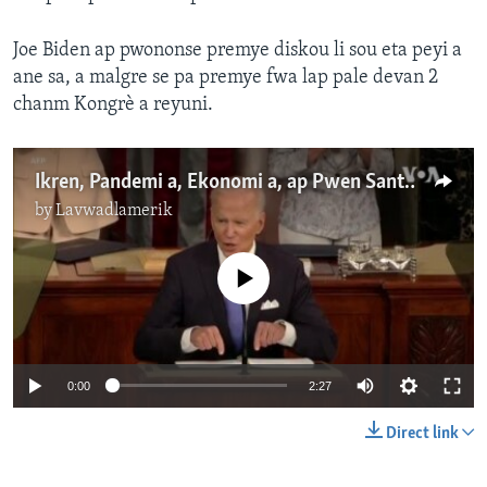
Joe Biden ap pwononse premye diskou li sou eta peyi a
ane sa, a malgre se pa premye fwa lap pale devan 2
chanm Kongrè a reyuni.
Ikren, Pandemi a, Ekonomi a, ap Pwen Santral Premye Diskou Biden sou Eta Peyi a
by
Lavwadlamerik
No media source currently available
0:00
2:27
Direct link