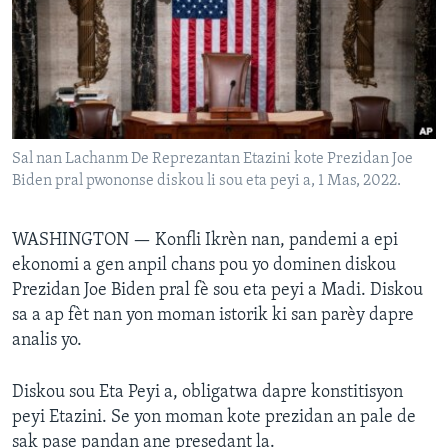
Languages
Sal nan Lachanm De Reprezantan Etazini kote Prezidan Joe
Biden pral pwononse diskou li sou eta peyi a, 1 Mas, 2022.
WASHINGTON —
Konfli Ikrèn nan, pandemi a epi
ekonomi a gen anpil chans pou yo dominen diskou
Prezidan Joe Biden pral fè sou eta peyi a Madi. Diskou
sa a ap fèt nan yon moman istorik ki san parèy dapre
analis yo.
Diskou sou Eta Peyi a, obligatwa dapre konstitisyon
peyi Etazini. Se yon moman kote prezidan an pale de
sak pase pandan ane presedant la.