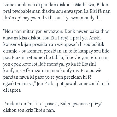
Lamezonblanch di pandan diskou a Madi swa, Biden
pral pwobableman diskite sou envazyon La Risi fè nan
Ikrèn epi bay pwend vi li sou sityasyon mondyal la.
"Nou nan mitan yon envazyon. Donk mwen paka di'w
alavans kisa diskou sou Eta Preyi a pral ye. Anski
konsene kijan prezidan an wè apwoch li sou politik
etranje - ou konnen prezidan an te fè kanpay sou lide
pou Etazini retounen bo tab la, li te vle yon retou nan
yon epok kote lot lidè mondyal yo ka fè Etazini
konfyans e fè angajman nou konfyans. E sa ou wè
pandan mwa ki pase yo se yon prezidan ki fè
egzakteman sa," Jen Psaki, pot pawol Lamezonblanch
di lapres.
Pandan semèn ki sot pase a, Biden pwonose plizyè
diskou sou kriz Ikrèn nan.