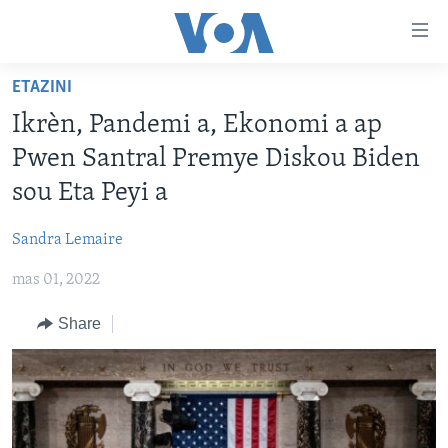
Accessibility
links
Skip
ETAZINI
to
AYITI
Ikrèn, Pandemi a, Ekonomi a ap
main
LÈZETAZINI
content
Pwen Santral Premye Diskou Biden
AMERIK LATIN
Skip
sou Eta Peyi a
to
ENTÈNASYONAL
main
Sandra Lemaire
VIDEO
Navigation
Skip
mas 01, 2022
FLASHPOINT IKRÈN
to
Share
Search
Learning English
SUIV NOU