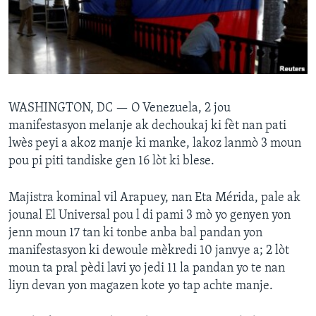
Languages
WASHINGTON, DC —
O Venezuela, 2 jou
manifestasyon melanje ak dechoukaj ki fèt nan pati
lwès peyi a akoz manje ki manke, lakoz lanmò 3 moun
pou pi piti tandiske gen 16 lòt ki blese.
Majistra kominal vil Arapuey, nan Eta Mérida, pale ak
jounal El Universal pou l di pami 3 mò yo genyen yon
jenn moun 17 tan ki tonbe anba bal pandan yon
manifestasyon ki dewoule mèkredi 10 janvye a; 2 lòt
moun ta pral pèdi lavi yo jedi 11 la pandan yo te nan
liyn devan yon magazen kote yo tap achte manje.