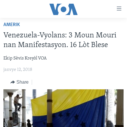
Accessibility
links
Skip
AMERIK
to
AYITI
Venezuela-Vyolans: 3 Moun Mouri
main
LÈZETAZINI
content
nan Manifestasyon. 16 Lòt Blese
AMERIK LATIN
Skip
to
Ekip Sèvis Kreyòl VOA
ENTÈNASYONAL
main
janvye 12, 2018
VIDEO
Navigation
Skip
FLASHPOINT IKRÈN
Share
to
Search
Learning English
SUIV NOU