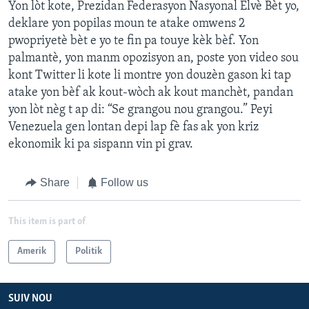
Yon lòt kote, Prezidan Federasyon Nasyonal Elvè Bèt yo,
deklare yon popilas moun te atake omwens 2
pwopriyetè bèt e yo te fin pa touye kèk bèf. Yon
palmantè, yon manm opozisyon an, poste yon video sou
kont Twitter li kote li montre yon douzèn gason ki tap
atake yon bèf ak kout-wòch ak kout manchèt, pandan
yon lòt nèg t ap di: “Se grangou nou grangou.” Peyi
Venezuela gen lontan depi lap fè fas ak yon kriz
ekonomik ki pa sispann vin pi grav.
Share
Follow us
This item is part of
Amerik
Politik
SUIV NOU