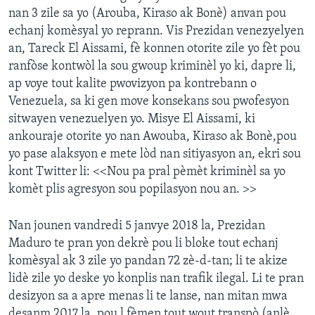
nan 3 zile sa yo (Arouba, Kiraso ak Bonè) anvan pou
echanj komèsyal yo reprann. Vis Prezidan venezyelyen
an, Tareck El Aissami, fè konnen otorite zile yo fèt pou
ranfòse kontwòl la sou gwoup kriminèl yo ki, dapre li,
ap voye tout kalite pwovizyon pa kontrebann o
Venezuela, sa ki gen move konsekans sou pwofesyon
sitwayen venezuelyen yo. Misye El Aissami, ki
ankouraje otorite yo nan Awouba, Kiraso ak Bonè,pou
yo pase alaksyon e mete lòd nan sitiyasyon an, ekri sou
kont Twitter li: <<Nou pa pral pèmèt kriminèl sa yo
komèt plis agresyon sou popilasyon nou an. >>
Nan jounen vandredi 5 janvye 2018 la, Prezidan
Maduro te pran yon dekrè pou li bloke tout echanj
komèsyal ak 3 zile yo pandan 72 zè-d-tan; li te akize
lidè zile yo deske yo konplis nan trafik ilegal. Li te pran
desizyon sa a apre menas li te lanse, nan mitan mwa
desanm 2017 la, pou l fèmen tout wout transpò (anlè,