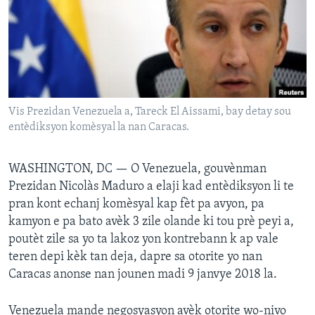
Languages
Vis Prezidan Venezuela a, Tareck El Aissami, bay detay sou
entèdiksyon komèsyal la nan Caracas.
WASHINGTON, DC —
O Venezuela, gouvènman
Prezidan Nicolàs Maduro a elaji kad entèdiksyon li te
pran kont echanj komèsyal kap fèt pa avyon, pa
kamyon e pa bato avèk 3 zile olande ki tou prè peyi a,
poutèt zile sa yo ta lakoz yon kontrebann k ap vale
teren depi kèk tan deja, dapre sa otorite yo nan
Caracas anonse nan jounen madi 9 janvye 2018 la.
Venezuela mande negosyasyon avèk otorite wo-nivo