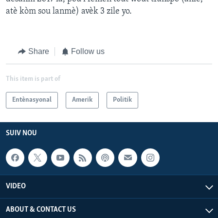
atè kòm sou lanmè) avèk 3 zile yo.
Share
Follow us
This item is part of
Entènasyonal
Amerik
Politik
SUIV NOU
VIDEO
ABOUT & CONTACT US