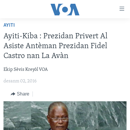
Accessibility
links
Skip
AYITI
to
AYITI
Ayiti-Kiba : Prezidan Privert Al
main
LÈZETAZINI
content
Asiste Antèman Prezidan Fidel
AMERIK LATIN
Skip
Castro nan La Avàn
to
ENTÈNASYONAL
main
Ekip Sèvis Kreyòl VOA
VIDEO
Navigation
Skip
desanm 02, 2016
FLASHPOINT IKRÈN
to
Share
Search
Learning English
SUIV NOU