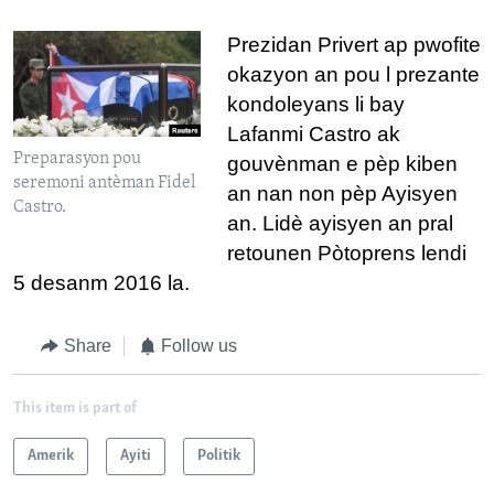
Prezidan Privert ap pwofite
okazyon an pou l prezante
kondoleyans li bay
Lafanmi Castro ak
Preparasyon pou
gouvènman e pèp kiben
seremoni antèman Fidel
an nan non pèp Ayisyen
Castro.
an.
Lidè ayisyen an pral
retounen Pòtoprens lendi
5 desanm 2016 la.
Share
Follow us
This item is part of
Amerik
Ayiti
Politik