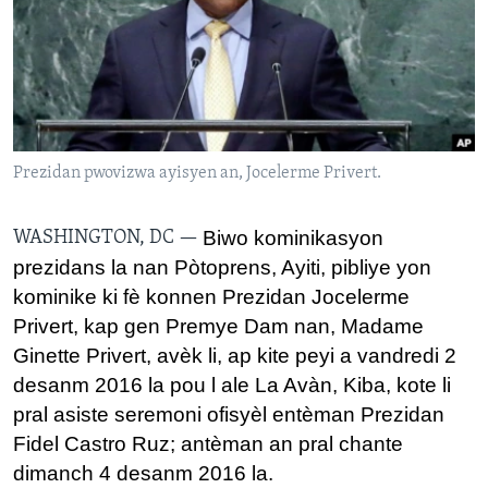
Languages
Prezidan pwovizwa ayisyen an, Jocelerme Privert.
Biwo kominikasyon
WASHINGTON, DC —
prezidans la nan Pòtoprens, Ayiti, pibliye yon
kominike ki fè konnen Prezidan Jocelerme
Privert, kap gen Premye Dam nan, Madame
Ginette Privert, avèk li, ap kite peyi a vandredi 2
desanm 2016 la pou l ale La Avàn, Kiba, kote li
pral asiste seremoni ofisyèl entèman Prezidan
Fidel Castro Ruz; antèman an pral chante
dimanch 4 desanm 2016 la.