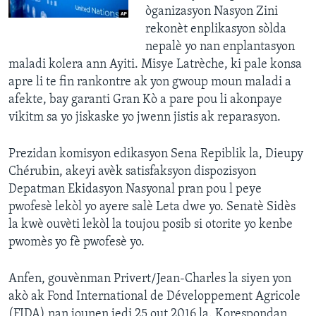
òganizasyon Nasyon Zini
rekonèt enplikasyon sòlda
nepalè yo nan enplantasyon
maladi kolera ann Ayiti. Misye Latrèche, ki pale konsa
apre li te fin rankontre ak yon gwoup moun maladi a
afekte, bay garanti Gran Kò a pare pou li akonpaye
vikitm sa yo jiskaske yo jwenn jistis ak reparasyon.
Prezidan komisyon edikasyon Sena Repiblik la, Dieupy
Chérubin, akeyi avèk satisfaksyon dispozisyon
Depatman Ekidasyon Nasyonal pran pou l peye
pwofesè lekòl yo ayere salè Leta dwe yo. Senatè Sidès
la kwè ouvèti lekòl la toujou posib si otorite yo kenbe
pwomès yo fè pwofesè yo.
Anfen, gouvènman Privert/Jean-Charles la siyen yon
akò ak Fond International de Développement Agricole
(FIDA) nan jounen jedi 25 out 2016 la. Korespondan