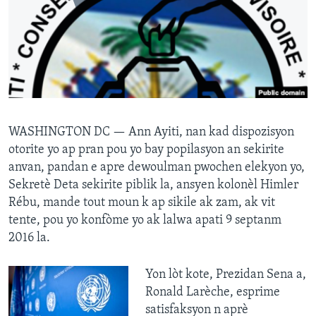
Languages
WASHINGTON DC —
Ann Ayiti, nan kad dispozisyon
otorite yo ap pran pou yo bay popilasyon an sekirite
anvan, pandan e apre dewoulman pwochen elekyon yo,
Sekretè Deta sekirite piblik la, ansyen kolonèl Himler
Rébu, mande tout moun k ap sikile ak zam, ak vit
tente, pou yo konfòme yo ak lalwa apati 9 septanm
2016 la.
Yon lòt kote, Prezidan Sena a,
Ronald Larèche, esprime
satisfaksyon n aprè