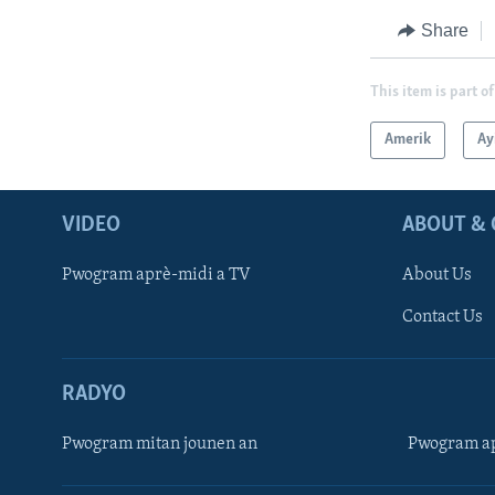
Share
This item is part of
Amerik
Ay
VIDEO
ABOUT & 
Pwogram aprè-midi a TV
About Us
Contact Us
RADYO
Pwogram mitan jounen an
Pwogram ap