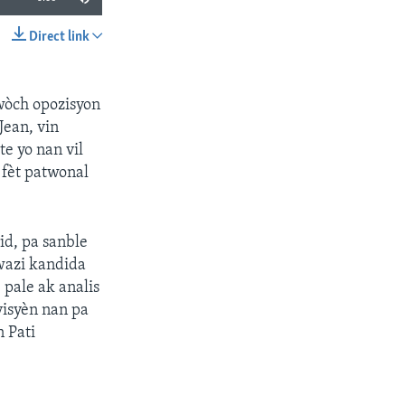
Direct link
SHARE
pwòch opozisyon
Jean, vin
te yo nan vil
 fèt patwonal
id, pa sanble
wazi kandida
pale ak analis
yisyèn nan pa
 Pati