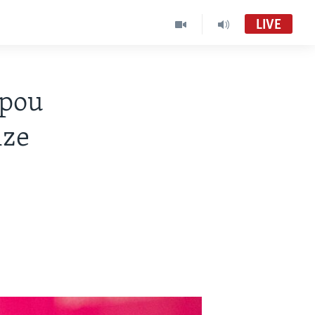
LIVE
 pou
ize