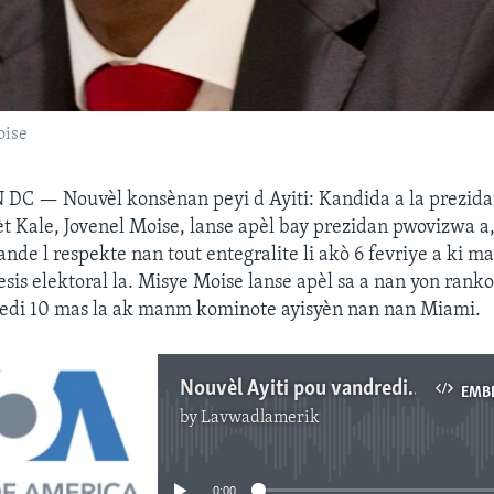
oise
N DC —
Nouvèl konsènan peyi d Ayiti: Kandida a la prezid
èt Kale, Jovenel Moise, lanse apèl bay prezidan pwovizwa a
nde l respekte nan tout entegralite li akò 6 fevriye a ki m
sis elektoral la. Misye Moise lanse apèl sa a nan yon rankon
jedi 10 mas la ak manm kominote ayisyèn nan nan Miami.
Nouvèl Ayiti pou vandredi 11 mas 2016 la
EMB
by
Lavwadlamerik
No media source currently available
0:00