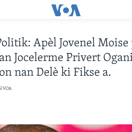
Politik: Apèl Jovenel Moise
an Jocelerme Privert Ogan
on nan Delè ki Fikse a.
òl VOA