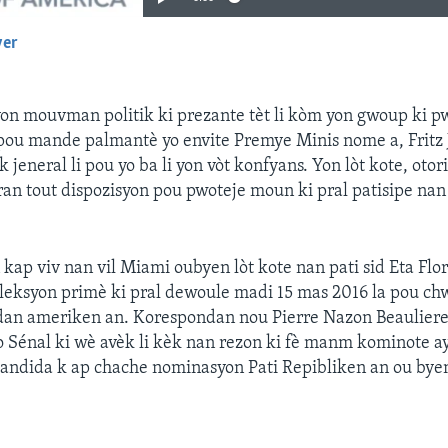
yer
EMBED
yon mouvman politik ki prezante tèt li kòm yon gwoup ki 
pou mande palmantè yo envite Premye Minis nome a, Fritz 
k jeneral li pou yo ba li yon vòt konfyans. Yon lòt kote, otori
an tout dispozisyon pou pwoteje moun ki pral patisipe nan
 kap viv nan vil Miami oubyen lòt kote nan pati sid Eta Flor
leksyon primè ki pral dewoule madi 15 mas 2016 la pou ch
dan ameriken an. Korespondan nou Pierre Nazon Beauliere 
 Sénal ki wè avèk li kèk nan rezon ki fè manm kominote a
andida k ap chache nominasyon Pati Repibliken an ou byen