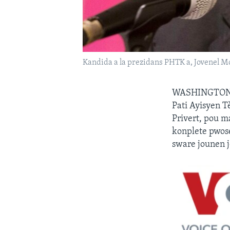
Kandida a la prezidans PHTK a, Jovenel M
WASHINGTO
Pati Ayisyen T
Privert, pou ma
konplete pwose
sware jounen 