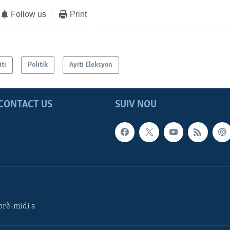
Follow us
Print
iti
Politik
Ayiti Eleksyon
CONTACT US
SUIV NOU
rè-midi a