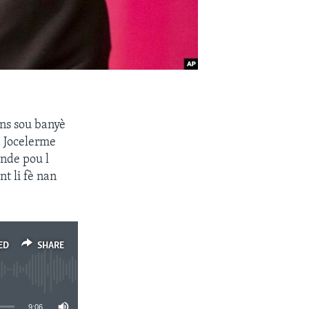
ans sou banyè
, Jocelerme
ande pou l
t li fè nan
ED
SHARE
9:06