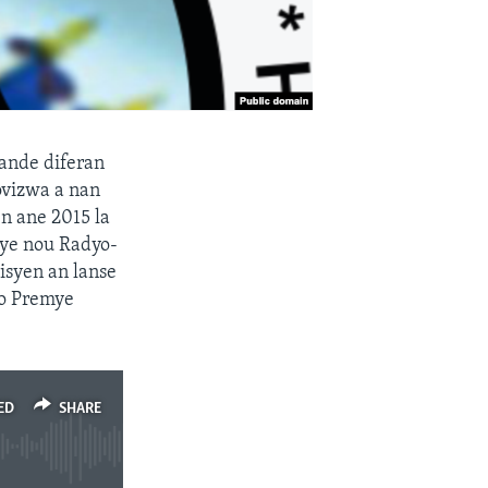
mande diferan
ovizwa a nan
n ane 2015 la
ilye nou Radyo-
isyen an lanse
vo Premye
ED
SHARE