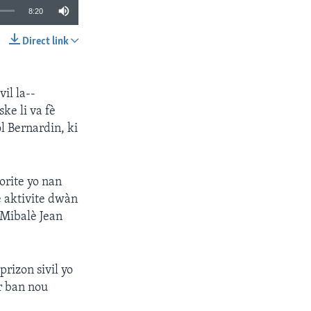
8:20
Direct link
SHARE
il la--
ke li va fè
l Bernardin, ki
orite yo nan
 aktivite dwàn
 Mibalè Jean
rizon sivil yo
r ban nou