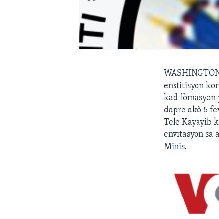
WASHINGTO
enstitisyon ko
kad fòmasyon 
dapre akò 5 fe
Tele Kayayib k
envitasyon sa 
Minis.