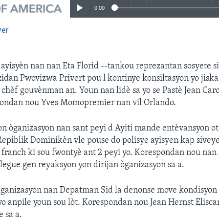
0:00
yer
EMBED
ayisyèn nan nan Eta Florid --tankou reprezantan sosyete siv
idan Pwovizwa Privert pou l kontinye konsiltasyon yo jiskas
hèf gouvènman an. Youn nan lidè sa yo se Pastè Jean Caro
pondan nou Yves Momopremier nan vil Orlando.
yon òganizasyon nan sant peyi d Ayiti mande entèvansyon ot
piblik Dominikèn vle pouse do polisye ayisyen kap siveye
 franch ki sou fwontyè ant 2 peyi yo. Korespondan nou nan
legue gen reyaksyon yon dirijan òganizasyon sa a.
òganizasyon nan Depatman Sid la denonse move kondisyon p
yo anpile youn sou lòt. Korespondan nou Jean Hernst Elisca
 sa a.