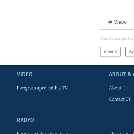
Share
This item is part of
Amerik
Ay
VIDEO
ABOUT & 
Pwogram aprè-midi a TV
About Us
Contact Us
RADYO