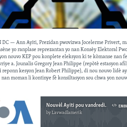
N DC —
Ann Ayiti, Prezidan pwovizwa Jocelerme Privert, 
nsène yo ranplase reprezantan yo nan Konsèy Elektoral Pw
yon nouvo KEP pou konplete eleksyon ki te kòmanse nan fe
vriye a. Jounalis Gregory Jean Philippe (repòtè estasyon af
i reponn kesyon Jean Robert Philippe), di nou nouvo lidè ay
a nan moman li kontinye fè konsiltasyon sou chwa yon nou
Nouvèl Ayiti pou vandredi 19 fevriye 2016 la
EMB
by
Lavwadlamerik
No media source currently available