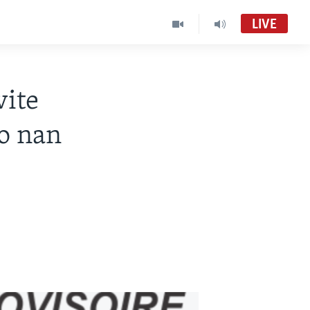
LIVE
vite
o nan