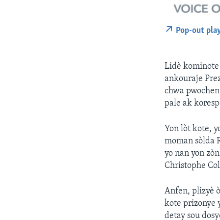
Pop-out pla
Lidè kominote 
ankouraje Prez
chwa pwochen c
pale ak kores
Yon lòt kote, 
moman sòlda Re
yo nan yon zòn
Christophe Col
Anfen, plizyè 
kote prizonye 
detay sou dosye