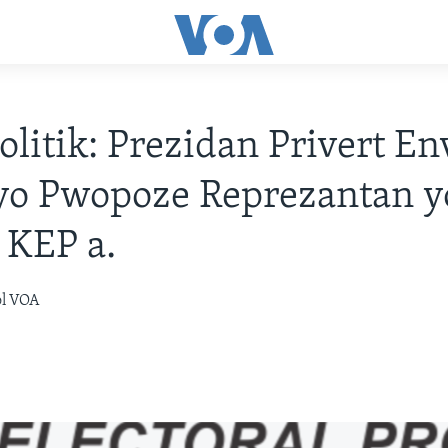
Politik: Prezidan Privert En
yo Pwopoze Reprezantan y
 KEP a.
òl VOA