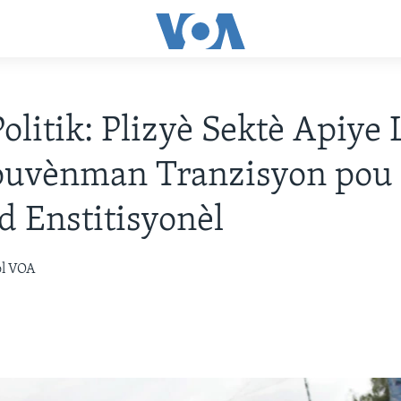
Politik: Plizyè Sektè Apiye 
ouvènman Tranzisyon pou 
d Enstitisyonèl
òl VOA