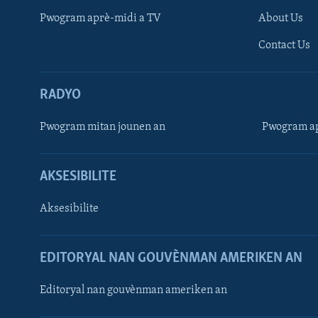
Pwogram aprè-midi a TV
About Us
Contact Us
RADYO
Pwogram mitan jounen an
Pwogram ap
AKSESIBILITE
Aksesibilite
EDITORYAL NAN GOUVÈNMAN AMERIKEN AN
Learning English
Editoryal nan gouvènman ameriken an
SUIV NOU