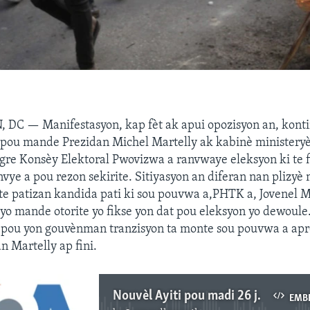
, DC —
Manifestasyon, kap fèt ak apui opozisyon an, kon
pou mande Prezidan Michel Martelly ak kabinè ministeryèl
re Konsèy Elektoral Pwovizwa a ranvwaye eleksyon ki te f
vye a pou rezon sekirite. Sitiyasyon an diferan nan plizyè
te patizan kandida pati ki sou pouvwa a,PHTK a, Jovenel M
yo mande otorite yo fikse yon dat pou eleksyon yo dewoule
de pou yon gouvènman tranzisyon ta monte sou pouvwa a apre
 Martelly ap fini.
Nouvèl Ayiti pou madi 26 janvye 2016 la
EMB