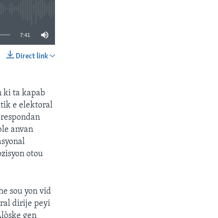
7:41
Direct link
SHARE
 ki ta kapab
tik e elektoral
korespondan
ble anvan
asyonal
zisyon otou
he sou yon vid
al dirije peyi
 Alòske gen