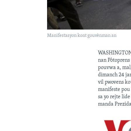
Manifestasyon kont gouvènman an
WASHINGTON
nan Pòtoprens 
pouvwa a, malg
dimanch 24 jan
vil pwovens ko
manifeste pou 
sa yo rejte li
manda Prezidan