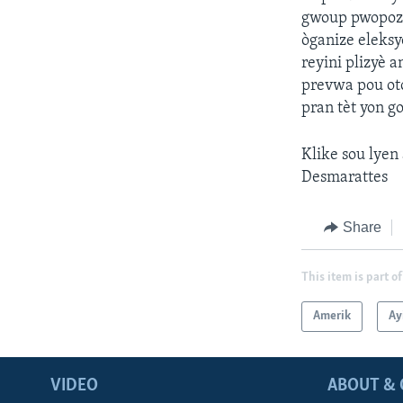
gwoup pwopoze
òganize eleksy
reyini plizyè 
prevwa pou oto
pran tèt yon 
Klike sou lyen
Desmarattes
Share
This item is part of
Amerik
Ay
VIDEO
ABOUT & 