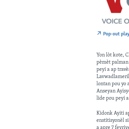
Pop-out pla
Yon lòt kote,
pèmèt palman a
peyi a ap travè
Lavwadlamerik
lontan pou yo 
Anseyan Ayisy
lide pou peyi 
Kidonk Ayiti a
enstitisyonèl s
a apre 7 fevriy