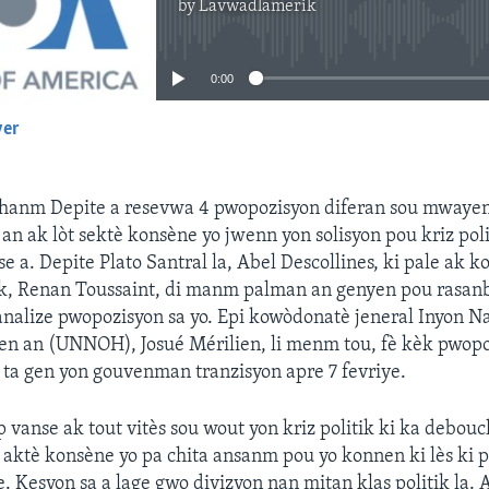
by
Lavwadlamerik
No media source currently available
0:00
yer
EMBED
 Chanm Depite a resevwa 4 pwopozisyon diferan sou mwayen
n ak lòt sektè konsène yo jwenn yon solisyon pou kriz poli
se a. Depite Plato Santral la, Abel Descollines, ki pale ak 
, Renan Toussaint, di manm palman an genyen pou rasan
analize pwopozisyon sa yo. Epi kowòdonatè jeneral Inyon N
en an (UNNOH), Josué Mérilien, li menm tou, fè kèk pwopo
a ta gen yon gouvenman tranzisyon apre 7 fevriye.
p vanse ak tout vitès sou wout yon kriz politik ki ka debouc
i aktè konsène yo pa chita ansanm pou yo konnen ki lès ki pr
e. Kesyon sa a lage gwo divizyon nan mitan klas politik la.