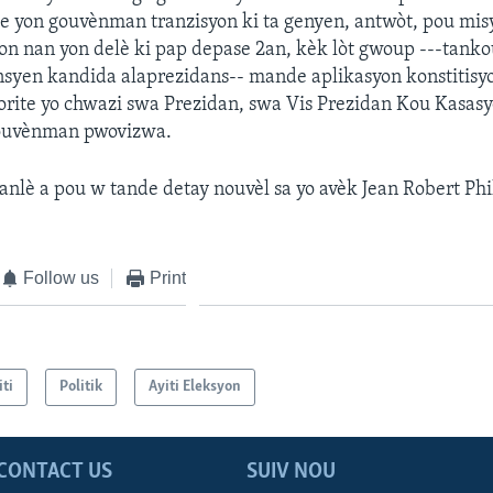
 yon gouvènman tranzisyon ki ta genyen, antwòt, pou mis
on nan yon delè ki pap depase 2an, kèk lòt gwoup ---tanko
ansyen kandida alaprezidans-- mande aplikasyon konstitisy
rite yo chwazi swa Prezidan, swa Vis Prezidan Kou Kasas
gouvènman pwovizwa.
 anlè a pou w tande detay nouvèl sa yo avèk Jean Robert Phi
Follow us
Print
iti
Politik
Ayiti Eleksyon
CONTACT US
SUIV NOU