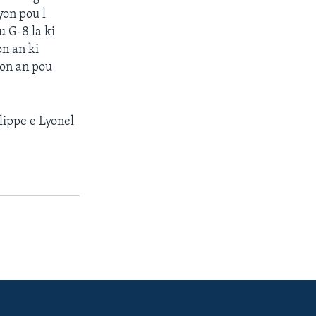
yon pou l
u G-8 la ki
on an ki
yon an pou
lippe e Lyonel