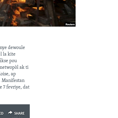
tinye dewoule
 la kite
ikse pou
 metwopòl ak ti
oise, ap
. Manifestan
 7 fevriye, dat
ED
SHARE