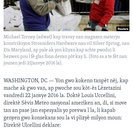
Languages
Michael Torney (adwat) kap travay nan magazen materyo
konstriksyon Strosniders Hardware nan vil Silver Spring, nan
Eta Maryland, ap pale ak yon kliyan kap achte pwodui li
bezwen pou l fè glas fonn devan pòt kay li. (Foto sa a te fèt nan
jounen jedi 21Janvye 2016 la).
WASHINGTON, DC —
Yon gwo kokenn tanpèt nèj, kap
mache ak gwo van, ap pwoche sou kòt-ès Lèzetazini
vandredi 22 janvye 2016 la. Doktè Louis Uccellini,
direktè Sèvis Meteo nasyonal ameriken an, di, si move
tan an pase jan espesyalis yo prevwa l la, li kapab
genyen gwo konsekans sou la vi plizyè milyon moun:
Direktè Ulcellini deklare: