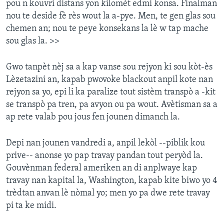
pou n kouvri distans yon kilomèt edmi konsa. Finalman
nou te deside fè rès wout la a-pye. Men, te gen glas sou
chemen an; nou te peye konsekans la lè w tap mache
sou glas la. >>
Gwo tanpèt nèj sa a kap vanse sou rejyon ki sou kòt-ès
Lèzetazini an, kapab pwovoke blackout anpil kote nan
rejyon sa yo, epi li ka paralize tout sistèm transpò a -kit
se transpò pa tren, pa avyon ou pa wout. Avètisman sa a
ap rete valab pou jous fen jounen dimanch la.
Depi nan jounen vandredi a, anpil lekòl --piblik kou
prive-- anonse yo pap travay pandan tout peryòd la.
Gouvènman federal ameriken an di anplwaye kap
travay nan kapital la, Washington, kapab kite biwo yo 4
trèdtan anvan lè nòmal yo; men yo pa dwe rete travay
pi ta ke midi.