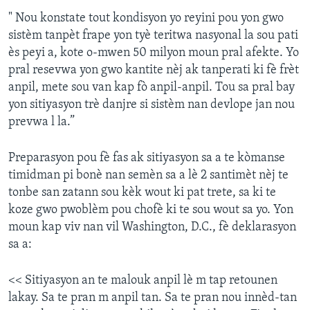
" Nou konstate tout kondisyon yo reyini pou yon gwo
sistèm tanpèt frape yon tyè teritwa nasyonal la sou pati
ès peyi a, kote o-mwen 50 milyon moun pral afekte. Yo
pral resevwa yon gwo kantite nèj ak tanperati ki fè frèt
anpil, mete sou van kap fò anpil-anpil. Tou sa pral bay
yon sitiyasyon trè danjre si sistèm nan devlope jan nou
prevwa l la.”
Preparasyon pou fè fas ak sitiyasyon sa a te kòmanse
timidman pi bonè nan semèn sa a lè 2 santimèt nèj te
tonbe san zatann sou kèk wout ki pat trete, sa ki te
koze gwo pwoblèm pou chofè ki te sou wout sa yo. Yon
moun kap viv nan vil Washington, D.C., fè deklarasyon
sa a:
<< Sitiyasyon an te malouk anpil lè m tap retounen
lakay. Sa te pran m anpil tan. Sa te pran nou innèd-tan