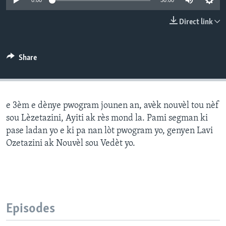
0:00
30:00
Languages
Direct link
Share
e 3èm e dènye pwogram jounen an, avèk nouvèl tou nèf
sou Lèzetazini, Ayiti ak rès mond la. Pami segman ki
pase ladan yo e ki pa nan lòt pwogram yo, genyen Lavi
Ozetazini ak Nouvèl sou Vedèt yo.
Episodes