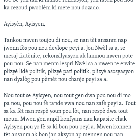
lòt. Se yon tan ki mande refleksyon, yon fason pou nou
ka rezoud pwoblèm ki mete nou dozado.
Ayisyèn, Ayisyen,
Tankou mwen toujou di nou, se nan tèt ansanm nap
jwenn fòs pou nou devlope peyi a. Jou Nwèl sa a, se
mesaj fratènite, rekonsilyasyon ak lanmou mwen pote
pou nou. Se nan menm lespri Nwèl sa a mwen te envite
plizyè lidè politik, plizyè pati politik, plizyè asosyasyon
nan dyalòg pou pèmèt nou chanje peyi sa a.
Nou tout se Ayisyen, nou tout gen dwa pou nou di mo
pa nou, pou nou fè tande vwa nou nan zafè peyi a. Tout
sa ka fèt nan respè youn pou lòt, nan respè dwa tout
moun. Mwen gen anpil konfyans nan kapasite chak
Ayisyen pou yo fè sa ki bon pou peyi a. Mwen konnen
tèt ansanm ak bon jan aksyon ap mennen nou nan