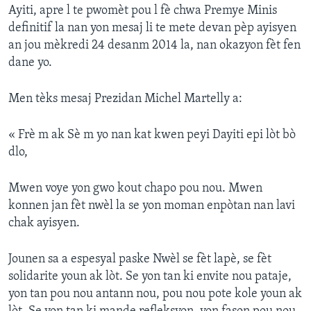
Ayiti, apre l te pwomèt pou l fè chwa Premye Minis
definitif la nan yon mesaj li te mete devan pèp ayisyen
an jou mèkredi 24 desanm 2014 la, nan okazyon fèt fen
dane yo.
Men tèks mesaj Prezidan Michel Martelly a:
« Frè m ak Sè m yo nan kat kwen peyi Dayiti epi lòt bò
dlo,
Mwen voye yon gwo kout chapo pou nou. Mwen
konnen jan fèt nwèl la se yon moman enpòtan nan lavi
chak ayisyen.
Jounen sa a espesyal paske Nwèl se fèt lapè, se fèt
solidarite youn ak lòt. Se yon tan ki envite nou pataje,
yon tan pou nou antann nou, pou nou pote kole youn ak