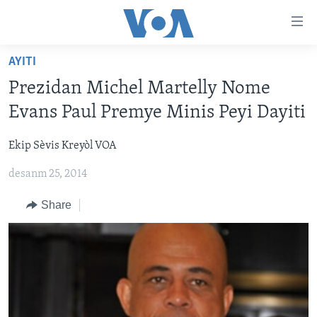
Accessibility
links
Skip
AYITI
to
AYITI
Prezidan Michel Martelly Nome
main
LÈZETAZINI
content
Evans Paul Premye Minis Peyi Dayiti
AMERIK LATIN
Skip
to
Ekip Sèvis Kreyòl VOA
ENTÈNASYONAL
main
desanm 25, 2014
VIDEO
Navigation
Skip
FLASHPOINT IKRÈN
Share
to
Search
Learning English
SUIV NOU