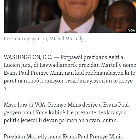
Languages
Prezidan ayisyen an, Michel Martelly
WASHINGTON, D.C. —
Pòtpawòl prezidans Ayiti a,
Lucien Jura, di Lavwadlamerik prezidan Martelly nome
Evans Paul Premye Minis nan kad rekòmandasyon ki te
parèt nan rapò komisyon prezidan ayisyen an te kreye
a.
Msye Jura di VOA, Premye Minis deziye a Evans Paul
genyen pou l fòme kabinè li e prezante deklarasyon
politik jeneral li devan palman an anvan lontan.
Prezidan Martelly nome Evans Paul Premye Minis