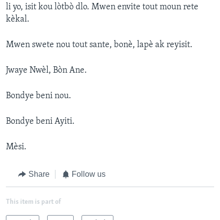
li yo, isit kou lòtbò dlo. Mwen envite tout moun rete
kèkal.
Mwen swete nou tout sante, bonè, lapè ak reyisit.
Jwaye Nwèl, Bòn Ane.
Bondye beni nou.
Bondye beni Ayiti.
Mèsi.
Share
Follow us
This item is part of