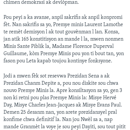
chimen demokrasi ak devlòpman.
Pou peyi a ka avanse, anpil sakrifis ak anpil konpromi
fèt. Nan sakrifis sa yo, Premye minis Laurent Lamothe
te remèt demisyon l ak tout gouvènman l lan. Konsa,
jan atik 165 konstitisyon an mande l la, mwen nonmen
Minis Sante Piblik la, Madame Florence Duperval
Guillaume, kòm Premye Minis pou yon ti bout tan, yon
fason pou Leta kapab toujou kontinye fonksyone.
Jodi a mwen fèk sot resevwa Prezidan Sena a ak
Prezidan Chanm Depite a, pou nou diskite sou chwa
nouvo Premye Minis la. Apre konsiltasyon sa yo, gen 3
non ki retni pou plas Premye Minis la: Misye Hervé
Day, Misye Charles Jean-Jacques ak Misye Evans Paul.
Demen 25 desanm nan, yon arete prezidansyel pral
konfime chwa definitif la. Nan jou Nwèl sa a, nap
mande Granmèt la voye je sou peyi Dayiti, sou tout pitit