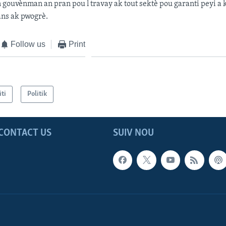
 gouvènman an pran pou l travay ak tout sektè pou garanti
peyi a 
ns ak pwogrè.
Follow us
Print
iti
Politik
CONTACT US
SUIV NOU