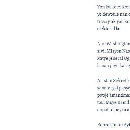
Yon lòt kote, k
yo dewoule nan da
travay ak yon k
elektoral la.
Nan Washington, 
sivil Misyon Nas
katye jeneral Ò
la nan peyi karay
Asistan Sekretè 
senatoryal pasyè
pwojè amandman 
tou, Msye Ramdi
enpòtan peyi a 
Reprezantan Ayit