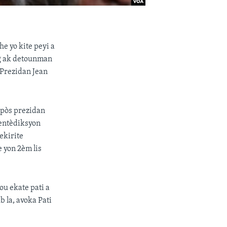
e yo kite peyi a
òg ak detounman
n Prezidan Jean
pòs prezidan
 entèdiksyon
ekirite
e yon 2èm lis
ou ekate pati a
b la, avoka Pati