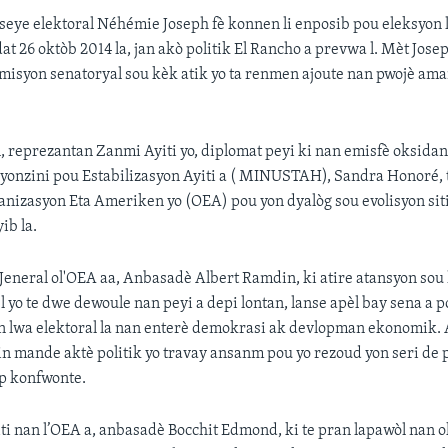
onseye elektoral Néhémie Joseph fè konnen li enposib pou eleksyon le
t 26 oktòb 2014 la, jan akò politik El Rancho a prevwa l. Mèt Jose
omisyon senatoryal sou kèk atik yo ta renmen ajoute nan pwojè a
reprezantan Zanmi Ayiti yo, diplomat peyi ki nan emisfè oksidant
yonzini pou Estabilizasyon Ayiti a ( MINUSTAH), Sandra Honoré, 
ganizasyon Eta Ameriken yo (OEA) pou yon dyalòg sou evolisyon sit
ib la.
Jeneral ol'OEA aa, Anbasadè Albert Ramdin, ki atire atansyon sou 
l yo te dwe dewoule nan peyi a depi lontan, lanse apèl bay sena a 
lwa elektoral la nan enterè demokrasi ak devlopman ekonomik.
n mande aktè politik yo travay ansanm pou yo rezoud yon seri de
ap konfwonte.
i nan l’OEA a, anbasadè Bocchit Edmond, ki te pran lapawòl nan 