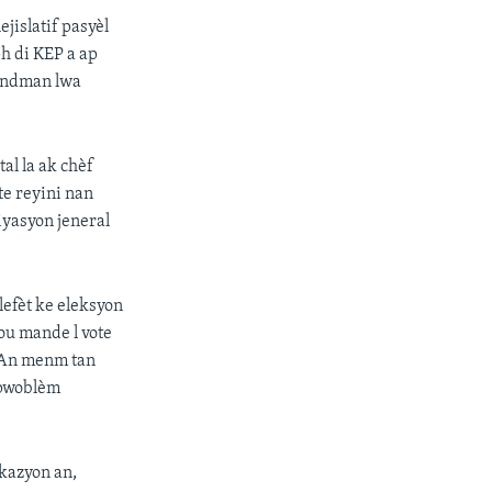
jislatif pasyèl
ph di KEP a ap
mandman lwa
al la ak chèf
te reyini nan
iyasyon jeneral
lefèt ke eleksyon
pou mande l vote
 An menm tan
 pwoblèm
okazyon an,