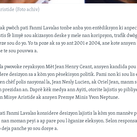
istide (Foto achiv)
è ak pwòch pati Fanmi Lavalas tonbe anba yon entèdiksyon ki anpech
stis fè limyè sou akizasyon deske y mele nan koripsyon, trafik dw
peze sou do yo. Yo ta poze ak sa yo ant 2001 e 2004, ane kote ansye
e te sou pouvwa a.
la
pwovoke reyaksyon Mèt Jean Henry Ceant, ansyen kandida pou 
sidere desizyon sa a kòm yon pèsekisyon politik. Pami non ki sou lis
en chèf polis nasyonal la, Jean Nesly Lucien, ak Oriel Jean, manm s
prezidan an. Daprè kèk medya ann Ayiti, otorite lajistis yo pibliy
non Misye Aristide ak ansyen Premye Minis Yvon Neptune.
ti Fanmi Lavalas konsidere desizyon lajistis la kòm yon mannèv p
la nan moman peyi a ap pare pou l òganize eleksyon. Selon responsa
 deja panche yo sou dosye a.