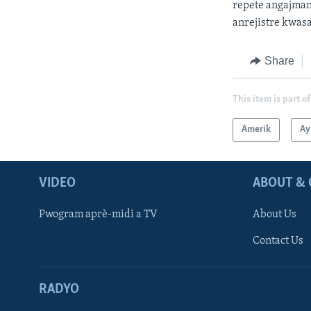
repete angajman
anrejistre
kwasa
Share
This item is part of
Amerik
Ay
VIDEO
ABOUT & 
Pwogram aprè-midi a TV
About Us
Contact Us
RADYO