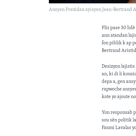
Ansyen Prezidan ayisyen Jean-Bertrand Ar
Plis pase 30 lid
ann atandan laji
fon piblik k ap 
Bertrand Aristid
Desizyon lajistis 
an, ki di li kon
depa a, gen ansy
rapwoche ansyen 
kote yo ajoute 
Yon responsab pa
sou sèn politik 
Fanmi Lavalas yo