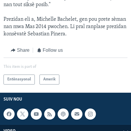
nan tout siksè posib."
Prezidan eli a, Michelle Bachelet, gen pou prete sèman
nan mwa Mas 2014 pwochen. Li pral ranplase prezidan
konsèvatè Sebastian Pinera.
Share
Follow us
This item is part of
Entènasyonal
Amerik
SUIV NOU