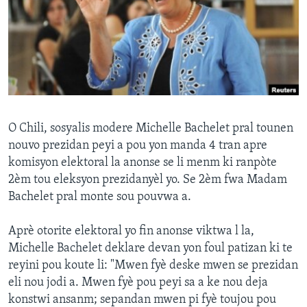
Languages
O Chili, sosyalis modere Michelle Bachelet pral tounen
nouvo prezidan peyi a pou yon manda 4 tran apre
komisyon elektoral la anonse se li menm ki ranpòte
2èm tou eleksyon prezidanyèl yo. Se 2èm fwa Madam
Bachelet pral monte sou pouvwa a.
Aprè otorite elektoral yo fin anonse viktwa l la,
Michelle Bachelet deklare devan yon foul patizan ki te
reyini pou koute li: "Mwen fyè deske mwen se prezidan
eli nou jodi a. Mwen fyè pou peyi sa a ke nou deja
konstwi ansanm; sepandan mwen pi fyè toujou pou