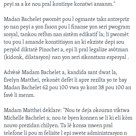
peyi sa a ke nou pral kontinye konstwi ansanm."
Madan Bachelet pwomèt pou l ogmante taks antrepriz
yo nan peyi a yon fason pou l finanse yon seri pwogram
sosyal, tankou refòm nan sistèm edikatif la; li pwomèt
tou pou l amande konstitisyon an ki ekziste depi sou
peryòd diktatè Pinochet a, epi li pral legalize avòtman
(kidonk, dilatasyon) nan yon seri sikonstans espesyal .
Advèsè Madam Bachelet a, kandida sant dwat la,
Evelyn Matthei, rekonèt defèt li apre rezilta yo te bay
Madan Bachelet 62 pou 100 vwa yo kont 38 pou 100 an
favè li menm.
Madam Matthei deklare: "Nou te deja okouran viktwa
Michelle Bachelet a; nou te byen konnen se li ki eli kòm
nouvo prezidan chilyen. Ta lè konsa mwen pral
telefone li pou m felisite l epi swete administrasyon n