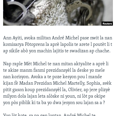
Languages
Ann Ayiti, avoka militan André Michel pase nwit la nan
komisarya Pòtoprens la aprè lapolis te arete l poutèt li t
ap sikile abò yon machin lajitis te swadizan ap chache.
Nap raple Mèt Michel te nan mitan aktyalite a aprè li
te akize manm fanmi prezidansyèl la deske yo mele
nan korisyon. Avoka a te poze kesyon pou l mande
kijan fè Madan Prezidan Michel Martelly, Sophia, avèk
pitit gason koup prezidansyèl la, Olivier, ap jere plizyè
milyon dola lajan leta alòske ni youn, ni lòt pa okipe
yon pòs piblik ki ta ba yo dwa jesyon sou lajan sa a ?
Yon lòt kote, sa pa gen lontan, André Michel te