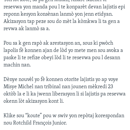
resevwa yon manda pou l te konparèt devan lajistis epi
reponn kesyon konsènan lanmò yon jenn etidyan.
Akizasyon tap peze sou do mèt la kòmkwa li ta gen a
revwa ak lanmò sa a.
Pou sa k gen rapò ak arestasyon an, sous ki pwòch
lapolis fè konnen ajan de lòd yo mete men sou avoka a
paske li te refize obeyi lòd li te resevwa pou l desann
machin nan.
Dènye nouvèl yo fè konnen otorite lajistis yo ap voye
Misye Michel nan tribinal nan jounen mèkredi 23
oktòb la e li ka jwenn liberasyon li si lajistis pa resevwa
okenn lòt akizasyon kont li.
Klike sou “koute” pou w swiv yon repòtaj korespondan
nou Rotchild François Junior.