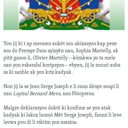
Languages
Yon jij ki t ap mennen ankèt sou akizasyon kap peze
sou do Premye Dam ayisyèn nan, Sophia Martelly, ak
pitit gason li, Olivier Martelly --kòmkwa yo ta mele
nan yon eskandal koripsyon-- ebyen, jij la mouri anba
sa ki sanble ak yon kriz kadyak.
Non jij la se Jean Serge Joseph e li rann dènye soupi li
nan
Lopital Bernard Mevs
, nan Pòtoprens.
Malgre deklarasyon doktè ki konfime se yon atak
kadyak ki lakoz lanmò Mèt Serge Joseph, fanmi li leve
lavwa pou di li viktim yon asasina.