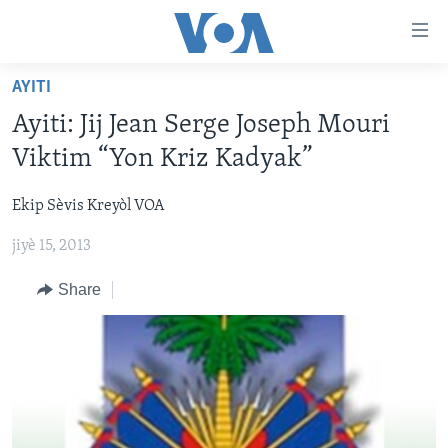
Accessibility
links
Skip
AYITI
to
AYITI
Ayiti: Jij Jean Serge Joseph Mouri
main
LÈZETAZINI
content
Viktim “Yon Kriz Kadyak”
AMERIK LATIN
Skip
to
Ekip Sèvis Kreyòl VOA
ENTÈNASYONAL
main
jiyè 15, 2013
VIDEO
Navigation
Skip
FLASHPOINT IKRÈN
Share
to
Search
Learning English
SUIV NOU