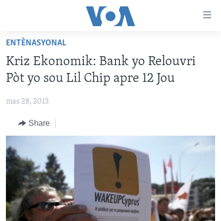
Accessibility
links
Skip
ENTÈNASYONAL
to
AYITI
Kriz Ekonomik: Bank yo Relouvri
main
LÈZETAZINI
content
Pòt yo sou Lil Chip apre 12 Jou
AMERIK LATIN
Skip
to
mas 28, 2013
ENTÈNASYONAL
main
Share
VIDEO
Navigation
Skip
FLASHPOINT IKRÈN
to
Search
Learning English
SUIV NOU