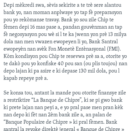
Depi mèkredi swa, sèvis sekirite a te trè sere alantou
bank yo, nan moman anplwaye yo tap fè preparasyon
pou yo rekòmanse travay. Bank yo sou zile Chip te
fèmen depi 16 mas pase a, pandan gouvènman an tap
fè negosyasyon pou wè si l te ka jwenn yon prè 13 milya
dola nan men vwazen ewopeyen li yo, Bank Santral
ewopeyèn nan avèk Fon Monetè Entènasyonal (FMI).
Kòm kondisyon pou Chip te resevwa prè sa a, otorite yo
te dakò pou yo konfiske 40 pou san (ou plis toujou) nan
depo lajan ki pa asire e ki depase 130 mil dola, pou l
kapab repeye prè a.
Se konsa tou, antant la mande pou otorite finansye zile
a restriktire “La Banque de Chipre”, ki se pi gwo bank
ki prete lajan nan peyi a, e yo pral pase men pran kèk
nan depo ki fèt nan 2èm bank zile a, an palan de
“Banque Populaire de Chipre » ki pral fèmen. Bank
santral la revoke direktè jeneral « Banque de Chipre »