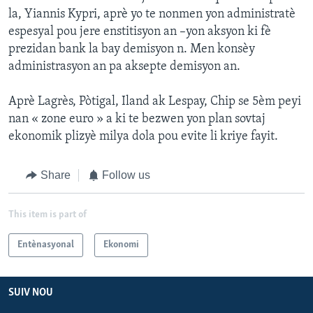
la, Yiannis Kypri, aprè yo te nonmen yon administratè
espesyal pou jere enstitisyon an –yon aksyon ki fè
prezidan bank la bay demisyon n. Men konsèy
administrasyon an pa aksepte demisyon an.
Aprè Lagrès, Pòtigal, Iland ak Lespay, Chip se 5èm peyi
nan « zone euro » a ki te bezwen yon plan sovtaj
ekonomik plizyè milya dola pou evite li kriye fayit.
Share
Follow us
This item is part of
Entènasyonal
Ekonomi
SUIV NOU