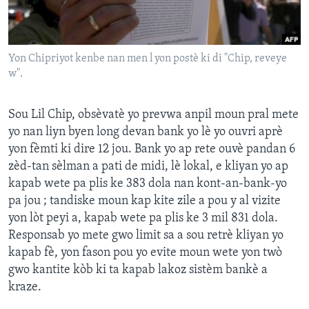
Languages
Yon Chipriyot kenbe nan men l yon postè ki di "Chip, reveye
w".
Sou Lil Chip, obsèvatè yo prevwa anpil moun pral mete
yo nan liyn byen long devan bank yo lè yo ouvri aprè
yon fèmti ki dire 12 jou. Bank yo ap rete ouvè pandan 6
zèd-tan sèlman a pati de midi, lè lokal, e kliyan yo ap
kapab wete pa plis ke 383 dola nan kont-an-bank-yo
pa jou ; tandiske moun kap kite zile a pou y al vizite
yon lòt peyi a, kapab wete pa plis ke 3 mil 831 dola.
Responsab yo mete gwo limit sa a sou retrè kliyan yo
kapab fè, yon fason pou yo evite moun wete yon twò
gwo kantite kòb ki ta kapab lakoz sistèm bankè a
kraze.