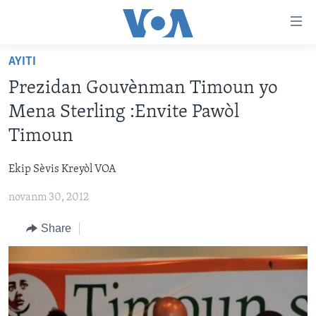
Accessibility
links
Skip
AYITI
to
AYITI
Prezidan Gouvènman Timoun yo
main
LÈZETAZINI
content
Mena Sterling :Envite Pawòl
AMERIK LATIN
Skip
Timoun
to
ENTÈNASYONAL
main
Ekip Sèvis Kreyòl VOA
VIDEO
Navigation
Skip
novanm 30, 2012
FLASHPOINT IKRÈN
to
Share
Search
Learning English
SUIV NOU