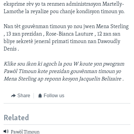
eksprime rèv yo ta renmen administrasyon Martelly-
Lamothe la reyalize pou chanje kondisyon timoun yo.
Nan tèt gouvènman timoun yo nou jwen Mena Sterling
, 13 zan prezidan , Rose-Bianca Lauture , 12 zan san
bliye sekretè jeneral primati timoun nan Dawoudly
Denis .
Klike sou ikon ki agoch la pou W koute yon pwogram
Pawòl Timoun kote prezidan gouvènman timoun yo
Mena Sterling ap reponn kesyon Jacquelin Belizaire .
Share
Follow us
Related
Pawòl Timoun