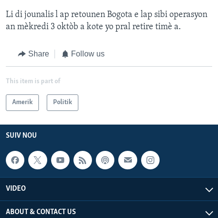
Li di jounalis l ap retounen Bogota e lap sibi operasyon
an mèkredi 3 oktòb a kote yo pral retire timè a.
Share
Follow us
This item is part of
Amerik
Politik
SUIV NOU
VIDEO
ABOUT & CONTACT US