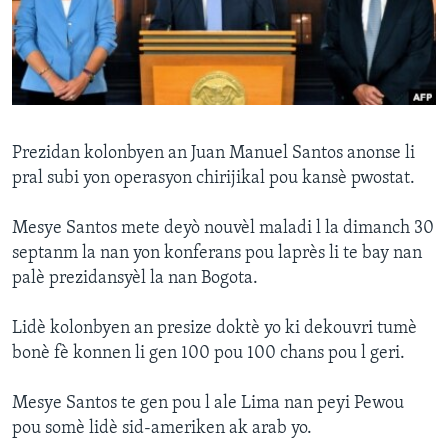
Languages
Prezidan kolonbyen an Juan Manuel Santos anonse li
pral subi yon operasyon chirijikal pou kansè pwostat.
Mesye Santos mete deyò nouvèl maladi l la dimanch 30
septanm la nan yon konferans pou laprès li te bay nan
palè prezidansyèl la nan Bogota.
Lidè kolonbyen an presize doktè yo ki dekouvri tumè
bonè fè konnen li gen 100 pou 100 chans pou l geri.
Mesye Santos te gen pou l ale Lima nan peyi Pewou
pou somè lidè sid-ameriken ak arab yo.