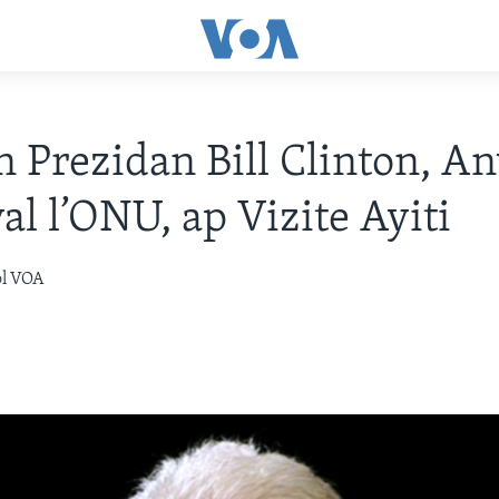
 Prezidan Bill Clinton, A
al l’ONU, ap Vizite Ayiti
òl VOA
2