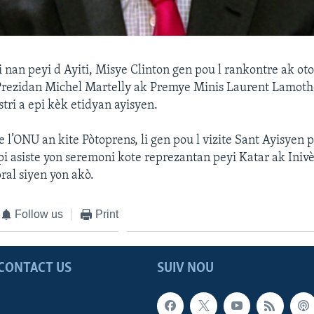
i nan peyi d Ayiti, Misye Clinton gen pou l rankontre ak oto
Prezidan Michel Martelly ak Premye Minis Laurent Lamoth
tri a epi kèk etidyan ayisyen.
l’ONU an kite Pòtoprens, li gen pou l vizite Sant Ayisyen 
i asiste yon seremoni kote reprezantan peyi Katar ak Inivè
ral siyen yon akò.
Follow us
Print
CONTACT US
SUIV NOU