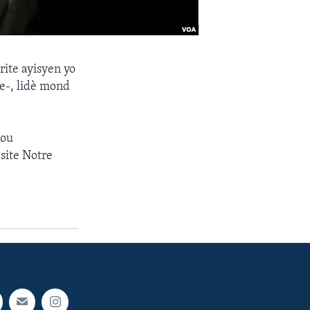
rite ayisyen yo
e-, lidè mond
pou
site Notre