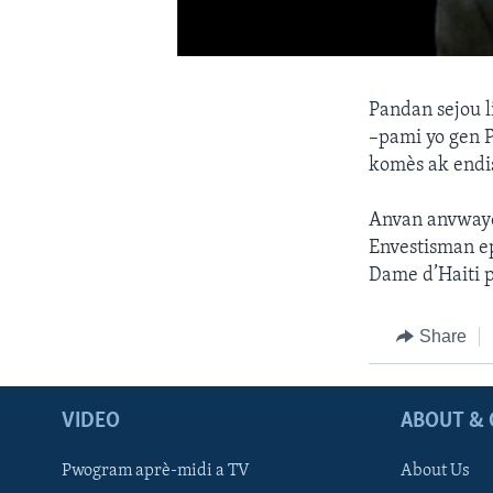
Pandan sejou l
–pami yo gen 
komès ak endis
Anvan anvwaye 
Envestisman ep
Dame d’Haiti p
Share
VIDEO
ABOUT & 
Pwogram aprè-midi a TV
About Us