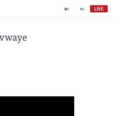
LIVE
nvwaye