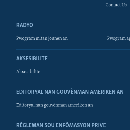
Contact Us
RADYO
Pwogram mitan jounen an
Pwogram ap
AKSESIBILITE
Aksesibilite
EDITORYAL NAN GOUVÈNMAN AMERIKEN AN
Learning English
Editoryal nan gouvènman ameriken an
SUIV NOU
RÈGLEMAN SOU ENFÒMASYON PRIVE