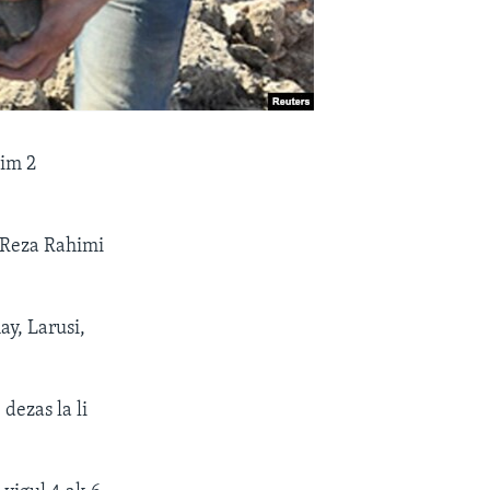
tim 2
d Reza Rahimi
ay, Larusi,
dezas la li