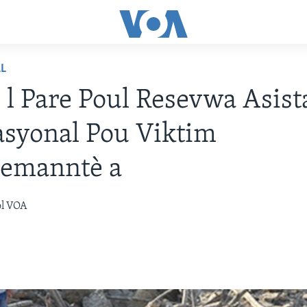
L
i l Pare Poul Resevwa Asis
syonal Pou Viktim
lemanntè a
òl VOA