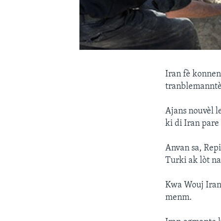
Iran fè konnen
tranblemanntè 
Ajans nouvèl l
ki di Iran par
Anvan sa, Repiu
Turki ak lòt n
Kwa Wouj Iran 
menm.