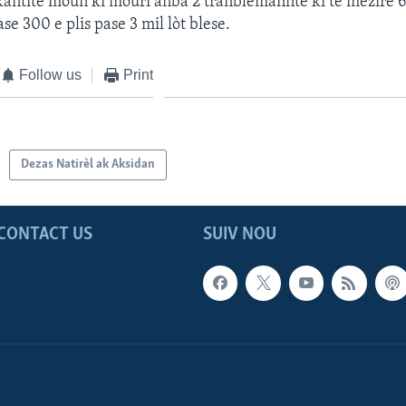
antite moun ki mouri anba 2 tranblemanntè ki te mezire 6 
pase 300 e plis pase 3 mil lòt blese.
Follow us
Print
Dezas Natirèl ak Aksidan
CONTACT US
SUIV NOU