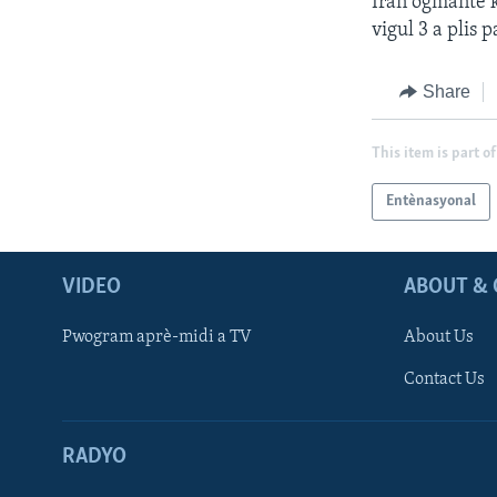
Iran ogmante k
vigul 3 a plis 
Share
This item is part of
Entènasyonal
VIDEO
ABOUT & 
Pwogram aprè-midi a TV
About Us
Contact Us
RADYO