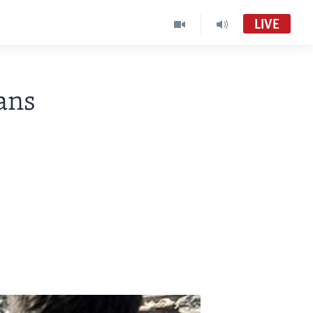
LIVE
tans