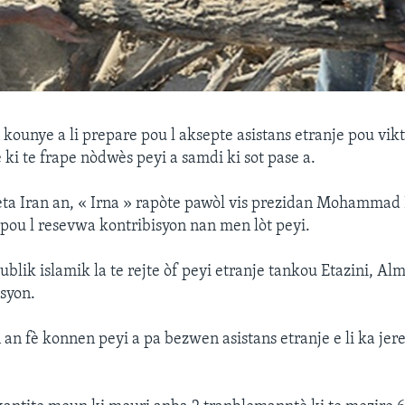
 kounye a li prepare pou l aksepte asistans etranje pou vik
ki te frape nòdwès peyi a samdi ki sot pase a.
eta Iran an, « Irna » rapòte pawòl vis prezidan Mohamma
e pou l resevwa kontribisyon nan men lòt peyi.
blik islamik la te rejte òf peyi etranje tankou Etazini, Alm
asyon.
an fè konnen peyi a pa bezwen asistans etranje e li ka jere 