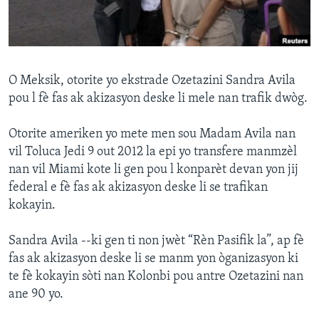
Languages
O Meksik, otorite yo ekstrade Ozetazini Sandra Avila
pou l fè fas ak akizasyon deske li mele nan trafik dwòg.
Otorite ameriken yo mete men sou Madam Avila nan
vil Toluca Jedi 9 out 2012 la epi yo transfere manmzèl
nan vil Miami kote li gen pou l konparèt devan yon jij
federal e fè fas ak akizasyon deske li se trafikan
kokayin.
Sandra Avila --ki gen ti non jwèt “Rèn Pasifik la”, ap fè
fas ak akizasyon deske li se manm yon òganizasyon ki
te fè kokayin sòti nan Kolonbi pou antre Ozetazini nan
ane 90 yo.