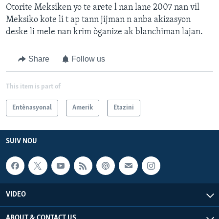
Otorite Meksiken yo te arete l nan lane 2007 nan vil
Meksiko kote li t ap tann jijman n anba akizasyon
deske li mele nan krim òganize ak blanchiman lajan.
Share
Follow us
This item is part of
Entènasyonal
Amerik
Etazini
SUIV NOU
VIDEO
ABOUT & CONTACT US