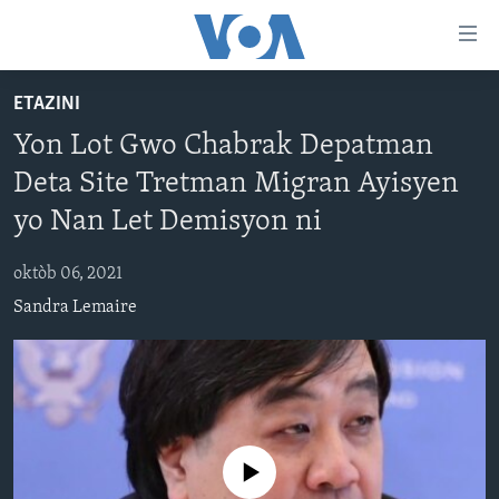
Accessibility
links
Skip
ETAZINI
to
AYITI
Yon Lot Gwo Chabrak Depatman
main
LÈZETAZINI
content
Deta Site Tretman Migran Ayisyen
AMERIK LATIN
Skip
yo Nan Let Demisyon ni
to
ENTÈNASYONAL
main
oktòb 06, 2021
VIDEO
Navigation
Sandra Lemaire
Skip
FLASHPOINT IKRÈN
to
Search
Learning English
SUIV NOU
No media source currently available