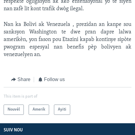
respekte ogligasyon ak akò entènasyonal yo te siyen
nan zafè lit kont trafik dwòg ilegal.
Nan ka Bolivi ak Venezuela , prezidan an kanpe sou
sanksyon Washington te dwe pran dapre lalwa
amerikèn, yon fason pou Etazini kapab kontinye sipòte
pwogram espesyal nan benefis pèp bolivyen ak
venezuelyen an.
Share
Follow us
This item is part of
Nouvèl
Amerik
Ayiti
SUIV NOU