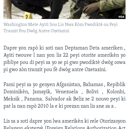
Languages
Washington Mete Ayiti Sou Lis Nwa Kòm Pwodiktè ou Peyi
Tranzit Pou Dwòg Antre Ozetazini
Dapre yon rapò ki soti nan Deptaman Deta ameriken ,
Ayiti twouve l nan yon lis 22 peyi otorite amerikèn yo
pibliye pou di peyi sa yo se pi gwo pwodiktè dwòg oswa
pi gwo zòn tranzit pou fè dwòg antre Ozetazini.
Pami peyi sa yo genyen Afganistan, Bahamas , Repiblik
Dominikèn, Jamayik, Venezuela , Bolivi , Kolonbi,
Meksik , Panama. Salvador ak Beliz se 2 nouvo peyi ki
pat la nan rapò 2010 la e ki prezan nan lis ane sa a .
Lis sa a soti dapre yon lwa amerikèn ki rele Otorizasyon
Relasyon eksteryè (Foreign Relations Authorization Act