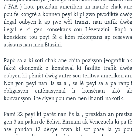
/ FAA ) kote prezidan ameriken an mande chak ane
pou fè kongrè a konnen peyi ki pi gwo pwodiktè dwòg
ilegal oubyen k ap jwe wòl tranzit nan trafik dwòg
ilegal e ki gen konsekans sou Lèzetazini. Rapò a
konsidere tou peyi fè e kòm rekonpans ap resevwa
asistans nan men Etazini.
Rapò sa a ki soti chak ane chita pozisyon jeografik ak
faktè ekonomik e komèsyal ki fasilite trafik dwòg
oubyen ki pèmèt dwòg antre sou teritwa ameriken an.
Non yon peyi nan lis sa a , se lè peyi sa a pa ranpli
obligasyon entènasyonal li konsènan akò ak
konvansyon li te siyen pou men-nen lit anti-nakotik.
Pami 22 peyi ki parèt nan lis la , prezidan an presize
gen 3 an palan de Bolivi, Birmani ak Venezuela ki pa fè
ase pandan 12 dènye mwa ki sot pase la yo pou