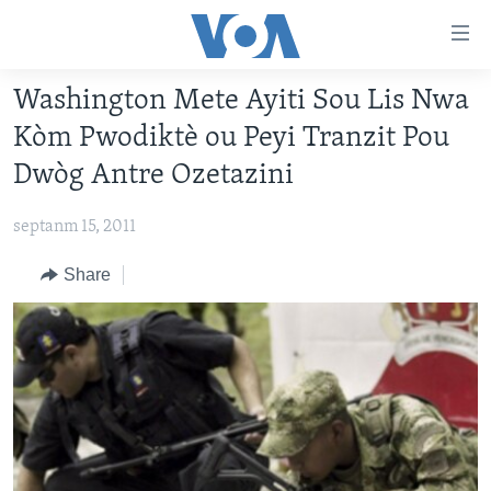
Accessibility
links
Skip
Washington Mete Ayiti Sou Lis Nwa
to
AYITI
Kòm Pwodiktè ou Peyi Tranzit Pou
main
LÈZETAZINI
content
Dwòg Antre Ozetazini
AMERIK LATIN
Skip
to
septanm 15, 2011
ENTÈNASYONAL
main
VIDEO
Share
Navigation
Skip
FLASHPOINT IKRÈN
to
Search
Learning English
SUIV NOU