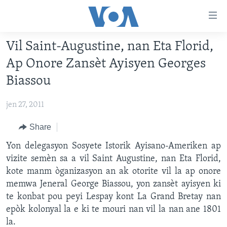
Accessibility
links
Skip
Vil Saint-Augustine, nan Eta Florid,
to
AYITI
Ap Onore Zansèt Ayisyen Georges
main
LÈZETAZINI
content
Biassou
AMERIK LATIN
Skip
to
jen 27, 2011
ENTÈNASYONAL
main
VIDEO
Share
Navigation
Skip
FLASHPOINT IKRÈN
Yon delegasyon Sosyete Istorik Ayisano-Ameriken ap
to
vizite semèn sa a vil Saint Augustine, nan Eta Florid,
Search
kote manm òganizasyon an ak otorite vil la ap onore
Learning English
memwa Jeneral George Biassou, yon zansèt ayisyen ki
te konbat pou peyi Lespay kont La Grand Bretay nan
SUIV NOU
epòk kolonyal la e ki te mouri nan vil la nan ane 1801
la.