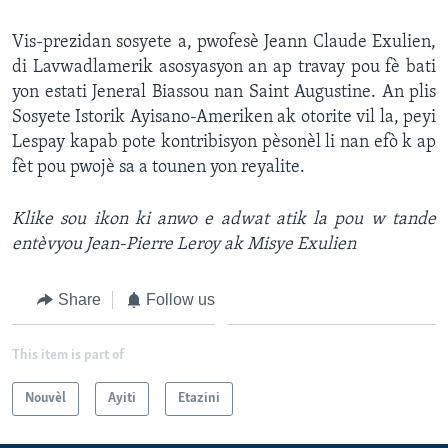
Languages
Vis-prezidan sosyete a, pwofesè Jeann Claude Exulien,
di Lavwadlamerik asosyasyon an ap travay pou fè bati
yon estati Jeneral Biassou nan Saint Augustine. An plis
Sosyete Istorik Ayisano-Ameriken ak otorite vil la, peyi
Lespay kapab pote kontribisyon pèsonèl li nan efò k ap
fèt pou pwojè sa a tounen yon reyalite.
Klike sou ikon ki anwo e adwat atik la pou w tande
entèvyou Jean-Pierre Leroy ak Misye Exulien
Share
Follow us
This item is part of
Nouvèl
Ayiti
Etazini