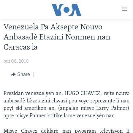
Accessibility
links
Skip
Venezuela Pa Aksepte Nouvo
to
AYITI
Anbasadè Etazini Nonmen nan
main
LÈZETAZINI
content
Caracas la
AMERIK LATIN
Skip
to
out 08, 2010
ENTÈNASYONAL
main
VIDEO
Share
Navigation
Skip
FLASHPOINT IKRÈN
to
Prezidan venezuelyen an, HUGO CHAVEZ, rejte nouvo
Search
Learning English
anbasadè Lèzetazini chwazi pou voye reprezante li nan
peyi sid ameriken an, (anpalan misye Larry Palmer)
apre misye Palmer kritike lame venezuelyèn nan.
SUIV NOU
Misye Chavez deklare nan pwogram televizyon li