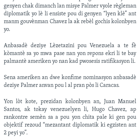
genyen chak dimanch lan misye Palmer vyole règleman
Languages
diplomatik yo lè li ensiste pou di genyen “lyen klè” ant
manm gouvènman Chavez la ak rebèl gochis kolonbyen
yo.
Anbasadè deziye Lèzetazini pou Venezuela a te fè
kòmantè sa yo mwa pase nan yon repons ekri li te bay
palmantè ameriken yo nan kad pwosesis ratifikasyon li.
Sena ameriken an dwe konfime nominasyon anbasadè
deziye Palmer anvan pou l al pran pòs li Caracas.
Yon lòt kote, prezidan kolonbyen an, Juan Manuel
Santos, ak tokay venezuelyen li, Hugo Chavez, ap
rankontre semèn sa a pou yon chita pale ki gen pou
objektif rezoud “mezantant diplomatik ki egzisten ant
2 peyi yo”.