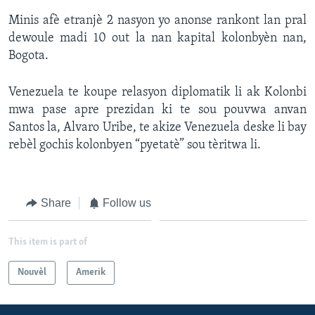
Minis afè etranjè 2 nasyon yo anonse rankont lan pral
dewoule madi 10 out la nan kapital kolonbyèn nan,
Bogota.
Venezuela te koupe relasyon diplomatik li ak Kolonbi
mwa pase apre prezidan ki te sou pouvwa anvan
Santos la, Alvaro Uribe, te akize Venezuela deske li bay
rebèl gochis kolonbyen “pyetatè” sou tèritwa li.
Share
Follow us
This item is part of
Nouvèl
Amerik