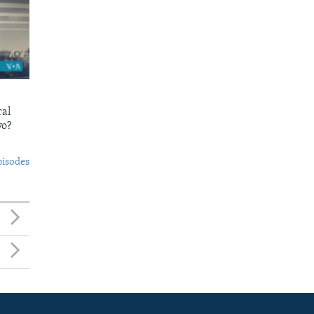
ral
yo?
pisodes