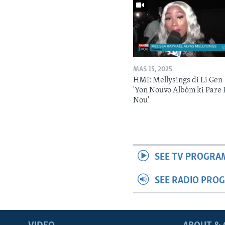
MAS 15, 2025
HMI: Mellysings di Li Gen
'Yon Nouvo Albòm ki Pare 
Nou'
SEE TV PROGRA
SEE RADIO PRO