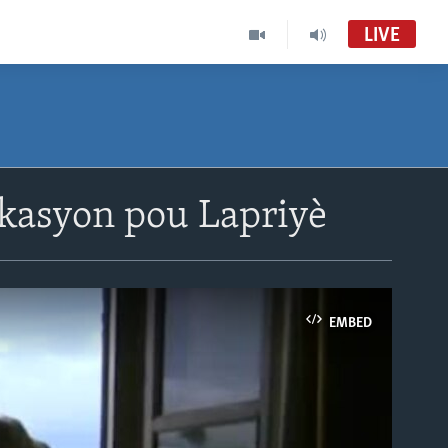
LIVE
ikasyon pou Lapriyè
EMBED