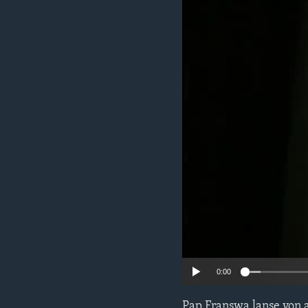
0:00
Pap Franswa lanse yon a