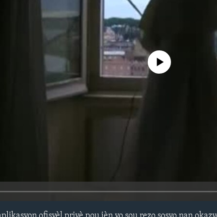
No media source currently avail
plikasyon ofisyèl priyè pou jèn yo sou rezo sosyo nan okaz