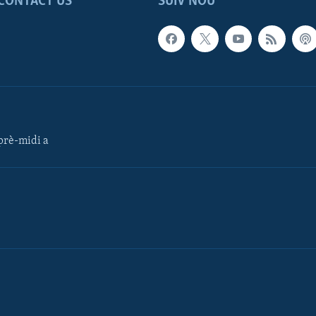
CONTACT US
SUIV NOU
rè-midi a