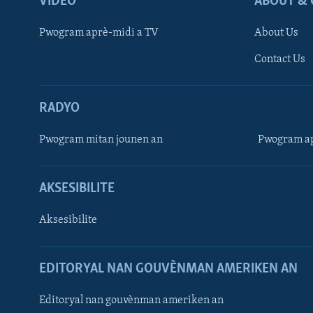
VIDEO
ABOUT & 
Pwogram aprè-midi a TV
About Us
Contact Us
RADYO
Pwogram mitan jounen an
Pwogram ap
AKSESIBILITE
Aksesibilite
EDITORYAL NAN GOUVÈNMAN AMERIKEN AN
Learning English
Editoryal nan gouvènman ameriken an