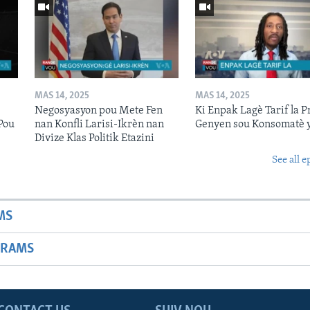
MAS 14, 2025
MAS 14, 2025
Negosyasyon pou Mete Fen
Ki Enpak Lagè Tarif la P
Pou
nan Konfli Larisi-Ikrèn nan
Genyen sou Konsomatè 
Divize Klas Politik Etazini
See all e
MS
GRAMS