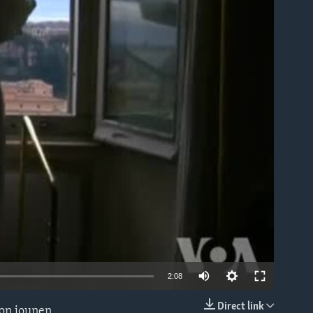
able
2:08
Direct link
yon jounen