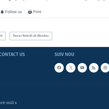
Follow us
Print
ti
Dezas Natirèl ak Aksidan
CONTACT US
SUIV NOU
rè-midi a