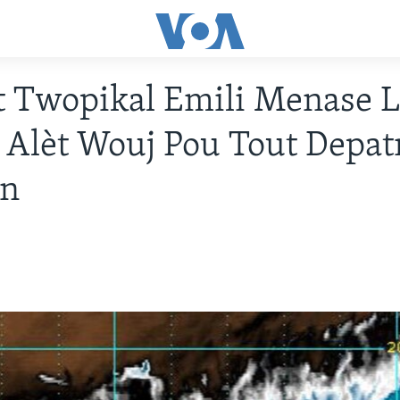
 Twopikal Emili Menase L
: Alèt Wouj Pou Tout Depa
en