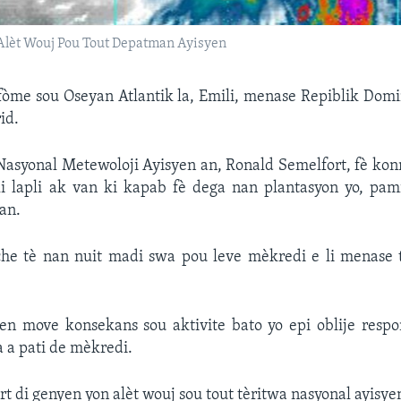
 Alèt Wouj Pou Tout Depatman Ayisyen
fòme sou Oseyan Atlantik la, Emili, menase Repiblik Domi
rid.
Nasyonal Metewoloji Ayisyen an, Ronald Semelfort, fè ko
li lapli ak van ki kapab fè dega nan plantasyon yo, pam
an.
che tè nan nuit madi swa pou leve mèkredi e li menase
en move konsekans sou aktivite bato yo epi oblije resp
a a pati de mèkredi.
t di genyen yon alèt wouj sou tout tèritwa nasyonal ayisye