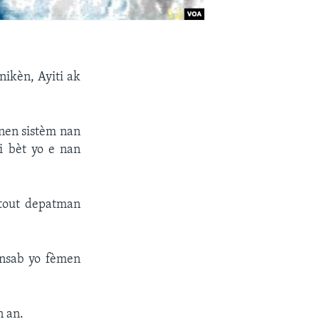
nikèn, Ayiti ak
nnen sistèm nan
i bèt yo e nan
 tout depatman
onsab yo fèmen
n an.