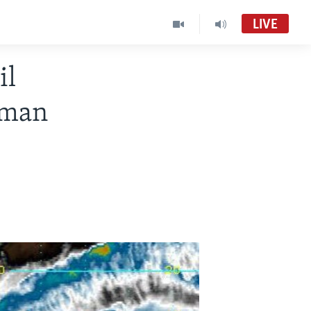
LIVE
il
tman