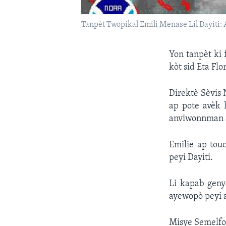
Tanpèt Twopikal Emili Menase Lil Dayiti:
Yon tanpèt ki 
kòt sid Eta Flo
Direktè Sèvis 
ap pote avèk 
anviwonnman 
Emilie ap tou
peyi Dayiti.
Li kapab geny
ayewopò peyi 
Misye Semelfor