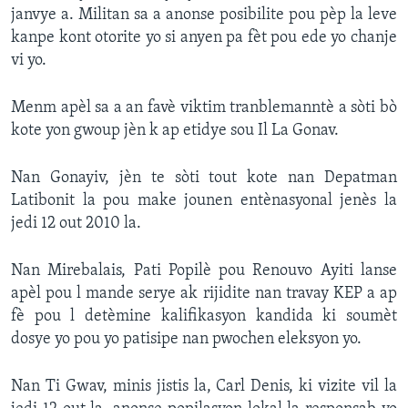
janvye a. Militan sa a anonse posibilite pou pèp la leve
kanpe kont otorite yo si anyen pa fèt pou ede yo chanje
vi yo.
Menm apèl sa a an favè viktim tranblemanntè a sòti bò
kote yon gwoup jèn k ap etidye sou Il La Gonav.
Nan Gonayiv, jèn te sòti tout kote nan Depatman
Latibonit la pou make jounen entènasyonal jenès la
jedi 12 out 2010 la.
Nan Mirebalais, Pati Popilè pou Renouvo Ayiti lanse
apèl pou l mande serye ak rijidite nan travay KEP a ap
fè pou l detèmine kalifikasyon kandida ki soumèt
dosye yo pou yo patisipe nan pwochen eleksyon yo.
Nan Ti Gwav, minis jistis la, Carl Denis, ki vizite vil la