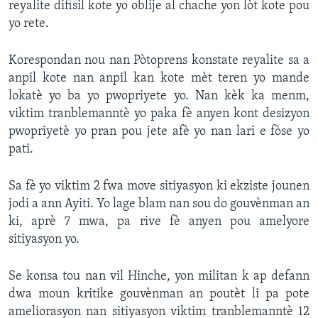
reyalite difisil kote yo oblije al chache yon lòt kote pou
yo rete.
Languages
Korespondan nou nan Pòtoprens konstate reyalite sa a
anpil kote nan anpil kan kote mèt teren yo mande
lokatè yo ba yo pwopriyete yo. Nan kèk ka menm,
viktim tranblemanntè yo paka fè anyen kont desizyon
pwopriyetè yo pran pou jete afè yo nan lari e fòse yo
pati.
Sa fè yo viktim 2 fwa move sitiyasyon ki ekziste jounen
jodi a ann Ayiti. Yo lage blam nan sou do gouvènman an
ki, aprè 7 mwa, pa rive fè anyen pou amelyore
sitiyasyon yo.
Se konsa tou nan vil Hinche, yon militan k ap defann
dwa moun kritike gouvènman an poutèt li pa pote
ameliorasyon nan sitiyasyon viktim tranblemanntè 12