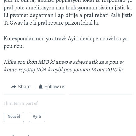
jedi 12 out la, anonse popilasyon lokal la responsab yo
pral pote amelirasyon nan fonksyonman sistèm jistis la.
Li pwomèt depatman l ap dirije a pral rebati Palè Jistis
Ti Gwav la e li pral repare prizon lokal la.
Korespondan nou yo atravè Ayiti devlope nouvèl sa yo
pou nou.
Klike
sou ikòn MP3 ki anwo e adwat atik sa a
pou w
koute repòtaj VOA kreyòl pou jounen 13 out 2010 la
Share
Follow us
This item is part of
Nouvèl
Ayiti