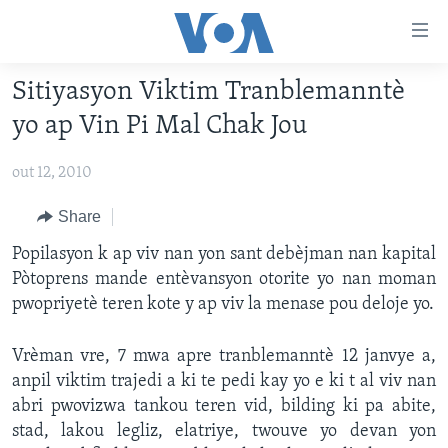
Accessibility
links
Skip
Sitiyasyon Viktim Tranblemanntè
to
AYITI
yo ap Vin Pi Mal Chak Jou
main
LÈZETAZINI
content
out 12, 2010
AMERIK LATIN
Skip
to
ENTÈNASYONAL
Share
main
VIDEO
Popilasyon k ap viv nan yon sant debèjman nan kapital
Navigation
Pòtoprens mande entèvansyon otorite yo nan moman
Skip
FLASHPOINT IKRÈN
pwopriyetè teren kote y ap viv la menase pou deloje yo.
to
Search
Learning English
Vrèman vre, 7 mwa apre tranblemanntè 12 janvye a,
anpil viktim trajedi a ki te pedi kay yo e ki t al viv nan
SUIV NOU
abri pwovizwa tankou teren vid, bilding ki pa abite,
stad, lakou legliz, elatriye, twouve yo devan yon