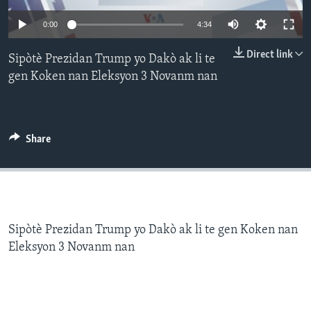
0:00
4:34
Languages
Direct link
Sipòtè Prezidan Trump yo Dakò ak li te
gen Koken nan Eleksyon 3 Novanm nan
Share
Sipòtè Prezidan Trump yo Dakò ak li te gen Koken nan
Eleksyon 3 Novanm nan