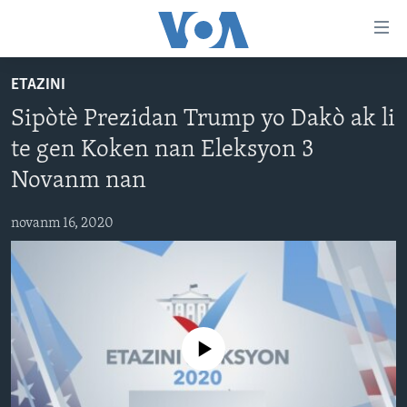
Accessibility
links
Skip
ETAZINI
to
AYITI
Sipòtè Prezidan Trump yo Dakò ak li
main
LÈZETAZINI
content
te gen Koken nan Eleksyon 3
AMERIK LATIN
Skip
Novanm nan
to
ENTÈNASYONAL
main
novanm 16, 2020
VIDEO
Navigation
Skip
FLASHPOINT IKRÈN
to
Search
Learning English
No media source currently available
SUIV NOU