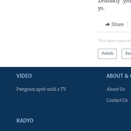
Zelanskiy “yon 
yo.
Share
This item is part of
Politik
Eta
VIDEO
ABOUT & 
Pwogram aprè-midi a TV
About Us
Contact Us
RADYO