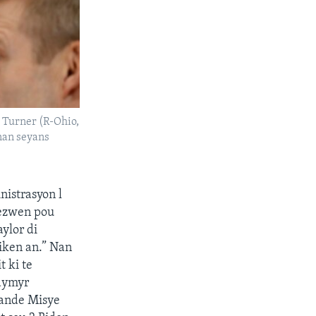
 Turner (R-Ohio,
nan seyans
istrasyon l
bezwen pou
aylor di
iken an.” Nan
 ki te
odymyr
mande Misye