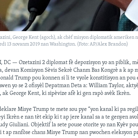
zini, George Kent (agoch), ak chèf misyon diplomatik ameriken na
di 13 novanm 2019 nan Washington. (Foto: AP/Alex Brandon)
, DC —
Ozetazini 2 diplomat fè depozisyon yo an piblik, m
a, devan Komisyon Sèvis Sekrè Chanm Bas Kongrè a k ap 
onald Trump pou konnen si li te vyole konstitisyon an pou 
mwen yo se 2 ofisyèl Depatman Deta a: William Taylor, akty
, ak George Kent, ki sipèvize afè ki gen rapò avèk Ikrèn.
deklare Misye Trump te mete sou pye “yon kanal ki pa regi
yi Ikrèn e nan tèt ekip ki t ap jere kanal sa a te genyen av
udy Giuliani. Objektif la sete pouse otorite yo nan Kyèv po
ki t ap ranfòse chans Misye Trump nan pwochen eleksyon pr