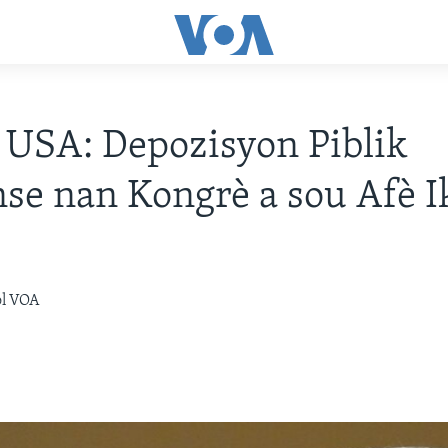
k USA: Depozisyon Piblik
e nan Kongrè a sou Afè I
òl VOA