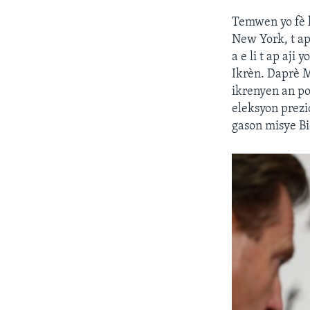
Temwen yo fè k
New York, t a
a e li t ap aji
Ikrèn. Daprè M
ikrenyen an po
eleksyon prezi
gason misye Bi