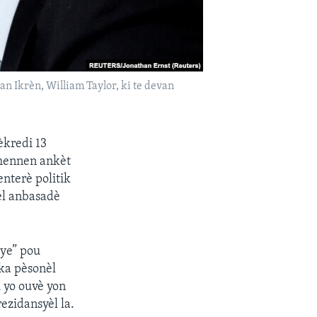
n Ikrèn, William Taylor, ki te devan
èkredi 13
mennen ankèt
enterè politik
èl anbasadè
lye” pou
oka pèsonèl
u yo ouvè yon
ezidansyèl la.