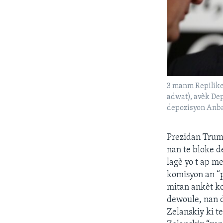
3 manm Repilike
adwat), avèk De
depozisyon Anba
Prezidan Trum
nan te bloke d
lagè yo t ap me
komisyon an “p
mitan ankèt k
dewoule, nan d
Zelanskiy ki t