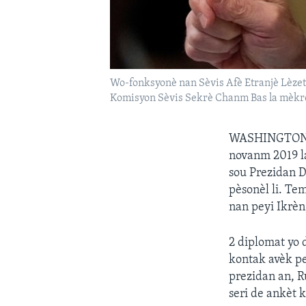
Wo-fonksyonè nan Sèvis Afè Etranjè Lèzeta
Komisyon Sèvis Sekrè Chanm Bas la mèkre
WASHINGTON
novanm 2019 l
sou Prezidan D
pèsonèl li. Te
nan peyi Ikrèn
2 diplomat yo 
kontak avèk pe
prezidan an, R
seri de ankèt 