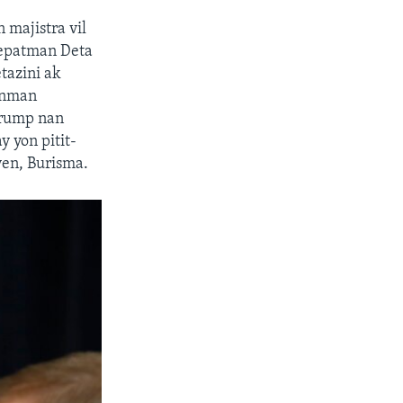
 majistra vil
Depatman Deta
etazini ak
vènman
Trump nan
y yon pitit-
yen, Burisma.