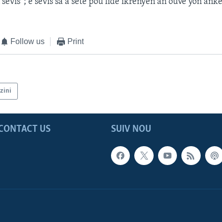
sèvis”; e sèvis sa a sete pou lidè ikrenyen an ouvè yon ank
Follow us
Print
zini
CONTACT US
SUIV NOU