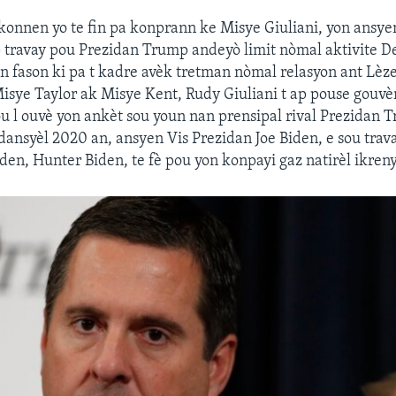
onnen yo te fin pa konprann ke Misye Giuliani, yon ansyen
p travay pou Prezidan Trump andeyò limit nòmal aktivite 
 yon fason ki pa t kadre avèk tretman nòmal relasyon ant Lèz
isye Taylor ak Misye Kent, Rudy Giuliani t ap pouse gou
u l ouvè yon ankèt sou youn nan prensipal rival Prezidan 
dansyèl 2020 an, ansyen Vis Prezidan Joe Biden, e sou trava
den, Hunter Biden, te fè pou yon konpayi gaz natirèl ikren