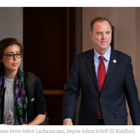
oon Sèvis Sekrè Lachanm nan, Depite Adam Schiff (D-Kalifòni).