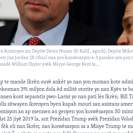
n Komisyon an: Depite Devin Nunes (R-Kalif., agoch), Depite Mike
pite Jim Jordan (R-Ohio) nan yon konvèsasyon a-3 pandan yon poz 
sadè William Taylor avèk Misye George Kent la…
p te mande Ikrèn ouvè ankèt yo nan yon moman kote admin
ekesman 391 milyon dola èd militè otorite yo nan Kyèv te 
nnen kont separatis pwo-Larisi yo nan pati lès Ikrèn. Bill T
lis sitwayen ikrenyen byen kapab mouri san asistans amer
omisyon an ap mennen an genyen yon konvèsasyon 30 mimit
at 25 jiyè 2019 la, ant Prezidan Trump avèk Prezidan Vol
e fèk eli nan Ikrèn; nan konvèsasyon sa a Misye Trump te 