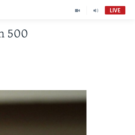
LIVE
on 500