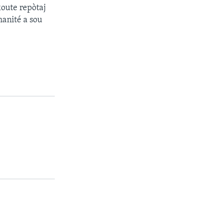
koute repòtaj
manité a sou