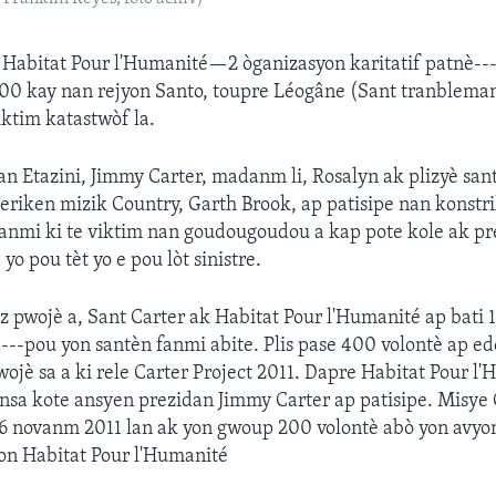
 Habitat Pour l'Humanité—2 òganizasyon karitatif patnè--
00 kay nan rejyon Santo, toupre Léogâne (Sant tranbleman
iktim katastwòf la.
n Etazini, Jimmy Carter, madanm li, Rosalyn ak plizyè san
eriken mizik Country, Garth Brook, ap patisipe nan konstri
anmi ki te viktim nan goudougoudou a kap pote kole ak pr
 yo pou tèt yo e pou lòt sinistre.
 pwojè a, Sant Carter ak Habitat Pour l'Humanité ap bati
d---pou yon santèn fanmi abite. Plis pase 400 volontè ap e
wojè sa a ki rele Carter Project 2011. Dapre Habitat Pour l
sa kote ansyen prezidan Jimmy Carter ap patisipe. Misye 
6 novanm 2011 lan ak yon gwoup 200 volontè abò yon avyo
on Habitat Pour l'Humanité