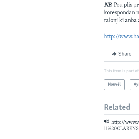
NB
: Pou plis 
korespondan no
ralonj ki anba 
http://www.ha
Share
This item is part of
Nouvèl
Ayi
Related
http://www.
11%20CLAREN