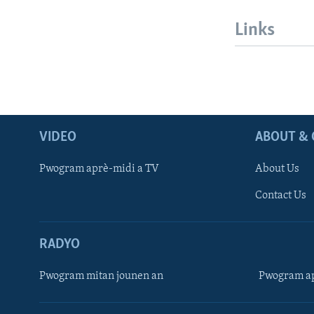
Links
VIDEO
ABOUT & 
Pwogram aprè-midi a TV
About Us
Contact Us
RADYO
Pwogram mitan jounen an
Pwogram ap