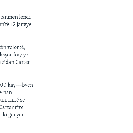
-tanmen lendi
n'tè 12 janvye
tèn volontè,
ksyon kay yo.
ezidan Carter
 100 kay---byen
de nan
'Humanité se
Carter rive
n ki genyen