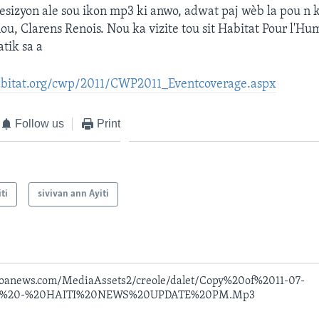
presizyon ale sou ikon mp3 ki anwo, adwat paj wèb la pou n 
u, Clarens Renois. Nou ka vizite tou sit Habitat Pour l'Hu
atik sa a
bitat.org/cwp/2011/CWP2011_Eventcoverage.aspx
Follow us
Print
ti
sivivan ann Ayiti
voanews.com/MediaAssets2/creole/dalet/Copy%20of%2011-07-
S%20-%20HAITI%20NEWS%20UPDATE%20PM.Mp3