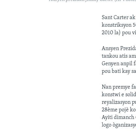
Sant Carter ak
konstriksyon 5
2010 la) pou v
Ansyen Prezida
tankou atis am
Genyen anpil f
pou bati kay sa
Nan premye faz
konstwi e soli
reyalizasyon p
28ème pojè kon
Ayiti dimanch 
logo òganizasy