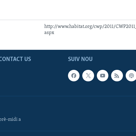
http://www.habitat.org/cwp/2011/CWP2011
aspx
CONTACT US
SUIV NOU
rè-midi a