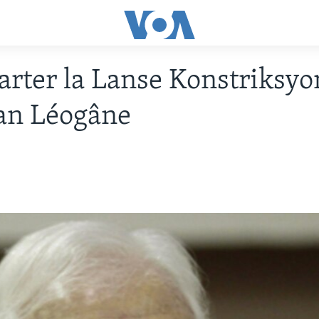
arter la Lanse Konstriksy
an Léogâne